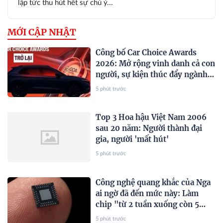
lập tức thu hút hết sự chú ý...
MỚI CẬP NHẬT
Công bố Car Choice Awards
2026: Mở rộng vinh danh cả con
người, sự kiện thúc đẩy ngành
xe Việt Nam
5 phút trước
Top 3 Hoa hậu Việt Nam 2006
sau 20 năm: Người thành đại
gia, người 'mất hút'
5 phút trước
Công nghệ quang khắc của Nga
ai ngờ đã đến mức này: Làm
chip "từ 2 tuần xuống còn 5
phút", lập kỷ lục thế giới
5 phút trước