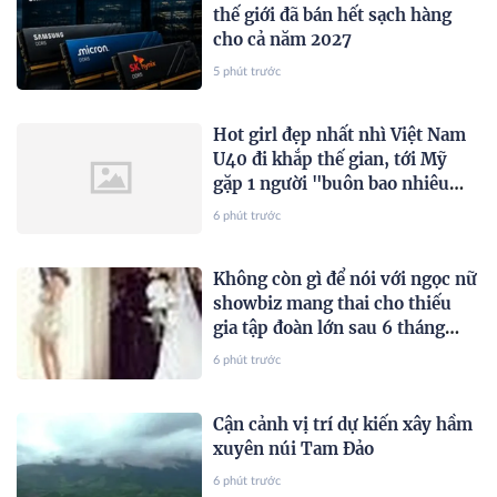
thế giới đã bán hết sạch hàng
cho cả năm 2027
5 phút trước
Hot girl đẹp nhất nhì Việt Nam
U40 đi khắp thế gian, tới Mỹ
gặp 1 người "buôn bao nhiêu
chuyện"
6 phút trước
Không còn gì để nói với ngọc nữ
showbiz mang thai cho thiếu
gia tập đoàn lớn sau 6 tháng
cưới
6 phút trước
Cận cảnh vị trí dự kiến xây hầm
xuyên núi Tam Đảo
6 phút trước