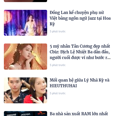
Đồng Lan kể chuyện phụ nữ
Việt bằng ngôn ngữ Jazz tại Hoa
Kỳ
5 phút trước
5 mỹ nhân Tân Cương đẹp nhất
Cbiz: Địch Lệ Nhiệt Ba dẫn đầu,
người cuối được ví như bước ra
từ bích họa
5 phút trước
Mối quan hệ giữa Lý Nhã Kỳ và
HIEUTHUHAI
5 phút trước
Ba nhà sản xuất RAM lớn nhất