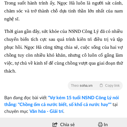
Trong suốt hành trình ấy, Ngọc Hà luôn là người sát cánh,
chăm sóc và trở thành chỗ dựa tinh thần lớn nhất của nam
nghệ sĩ.
Thời gian gần đây, sức khỏe của NSND Công Lý đã có nhiều
chuyển biến tích cực sau quá trình kiên trì điều trị và tập
phục hồi. Ngọc Hà cũng từng chia sẻ, cuộc sống của hai vợ
chồng tuy còn nhiều khó khăn, nhưng cô luôn cố gắng làm
việc, tự chủ về kinh tế để cùng chồng vượt qua giai đoạn thử
thách.
Theo
soha.vn
Copy link
Bạn đang đọc bài viết
"Vợ kém 15 tuổi NSND Công Lý nói
thẳng: "Chồng ốm cả nước biết, số khổ cả nước hay""
tại
chuyên mục
Văn hóa - Giải trí
.
Chia sẻ
In