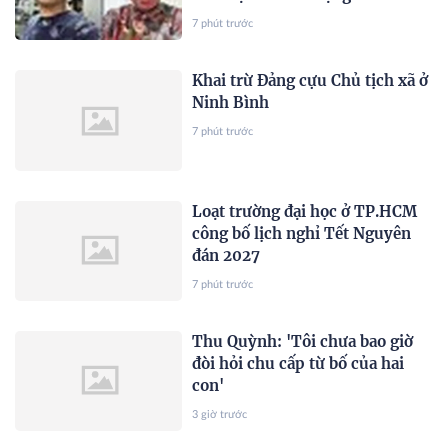
7 phút trước
Khai trừ Đảng cựu Chủ tịch xã ở
Ninh Bình
7 phút trước
Loạt trường đại học ở TP.HCM
công bố lịch nghỉ Tết Nguyên
đán 2027
7 phút trước
Thu Quỳnh: 'Tôi chưa bao giờ
đòi hỏi chu cấp từ bố của hai
con'
3 giờ trước