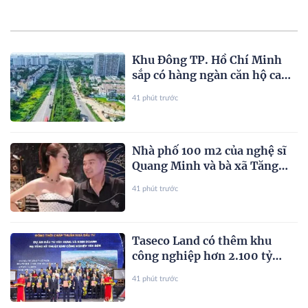
Khu Đông TP. Hồ Chí Minh
sắp có hàng ngàn căn hộ cao
cấp ra thị trường quý
41 phút trước
III/2026
Nhà phố 100 m2 của nghệ sĩ
Quang Minh và bà xã Tăng
Khánh Chi
41 phút trước
Taseco Land có thêm khu
công nghiệp hơn 2.100 tỷ
đồng tại tỉnh “thủ phủ công
41 phút trước
nghiệp” nước ta, nơi
Vingroup, Sun Group, T&T