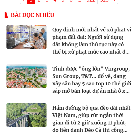
‹
1
2
3
4
5
6
...
522
523
›
BÀI ĐỌC NHIỀU
Quy định mới nhất về xử phạt vi
phạm đất đai: Người sử dụng
đất không làm thủ tục này có
thể bị xử phạt mức cao nhất đến
3 triệu đồng
Tỉnh được "ông lớn" Vingroup,
Sun Group, T&T... đổ về, đang
xây sân bay 5 sao top 10 thế giới
sắp mở bán loạt dự án nhà ở xã
hội chỉ từ hơn 9 triệu đồng/m2
Hầm đường bộ qua đèo dài nhất
Việt Nam, giúp rút ngắn thời
gian đi từ 2 giờ xuống 11 phút,
do liên danh Đèo Cả thi công
đạt cột mốc quan trọng