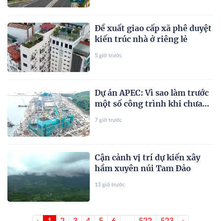
Nhơn - Pleiku còn 1,5 giờ
Đề xuất giao cấp xã phê duyệt
kiến trúc nhà ở riêng lẻ
5 giờ trước
Dự án APEC: Vì sao làm trước
một số công trình khi chưa
xong thủ tục?
7 giờ trước
Cận cảnh vị trí dự kiến xây
hầm xuyên núi Tam Đảo
13 giờ trước