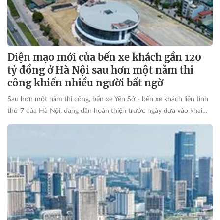
Diện mạo mới của bến xe khách gần 120
tỷ đồng ở Hà Nội sau hơn một năm thi
công khiến nhiều người bất ngờ
Sau hơn một năm thi công, bến xe Yên Sở - bến xe khách liên tỉnh
thứ 7 của Hà Nội, đang dần hoàn thiện trước ngày đưa vào khai
thác, hứa hẹn góp phần giảm áp lực cho các bến xe hiện hữu ở cửa
ngõ phía Nam Thủ đô.