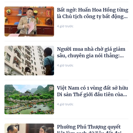
cùng hiện diện
Bất ngờ: Huấn Hoa Hồng từng
là Chủ tịch công ty bất động
sản với slogan nổi tiếng “có
4 giờ trước
làm thì mới có ăn”
Người mua nhà chờ giá giảm
sâu, chuyên gia nói thẳng:
“Khó!”
4 giờ trước
Việt Nam có 1 vùng đất sở hữu
Di sản Thế giới đầu tiên của
Đông Nam Á vừa được "Oscar
4 giờ trước
của ngành du lịch" đề cử, là
nơi tỷ phú Xuân Trường đầu
tư KDL tâm linh 12.000 ha
Phường Phú Thượng quyết