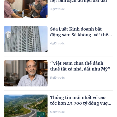
liệt làm sạch dữ liệu đất đai
4 giờ trước
Sửa Luật Kinh doanh bất
động sản: Sẽ không 'vẽ' thêm
thủ tục?
4 giờ trước
“Việt Nam chưa thể đánh
thuế tất cả nhà, đất như Mỹ”
5 giờ trước
Thông tin mới nhất về cao
tốc hơn 43.700 tỷ đồng vượt
2 con đèo hiểm trở, rút ngắn
5 giờ trước
thời gian di chuyển từ Quy