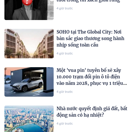
4 giờ trước
SOHO tại The Global City: Nơi
bản sắc giao thương song hành
nhịp sống toàn cầu
4 giờ trước
Một 'vua pin' tuyên bố sẽ xây
10.000 trạm đổi pin ô tô điện
vào năm 2028, phục vụ 1 triệu
xe mỗi ngày chỉ với 3 phút
4 giờ trước
Nhà nước quyết định giá đất, bất
động sản có hạ nhiệt?
4 giờ trước