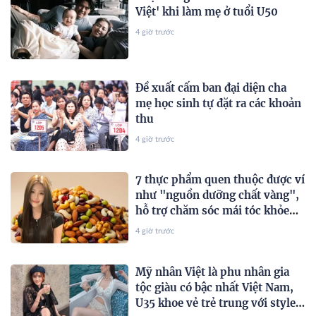
Việt' khi làm mẹ ở tuổi U50
4 giờ trước
Đề xuất cấm ban đại diện cha
mẹ học sinh tự đặt ra các khoản
thu
4 giờ trước
7 thực phẩm quen thuộc được ví
như "nguồn dưỡng chất vàng",
hỗ trợ chăm sóc mái tóc khỏe
đẹp từ bên trong
4 giờ trước
Mỹ nhân Việt là phu nhân gia
tộc giàu có bậc nhất Việt Nam,
U35 khoe vẻ trẻ trung với style