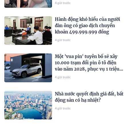
Hè sành điệu
4 giờ trước
Hành động khó hiểu của người
đàn ông có giao dịch chuyển
khoản 499.999.999 đồng
4 giờ trước
Một 'vua pin' tuyên bố sẽ xây
10.000 trạm đổi pin ô tô điện
vào năm 2028, phục vụ 1 triệu
xe mỗi ngày chỉ với 3 phút
4 giờ trước
Nhà nước quyết định giá đất, bất
động sản có hạ nhiệt?
4 giờ trước