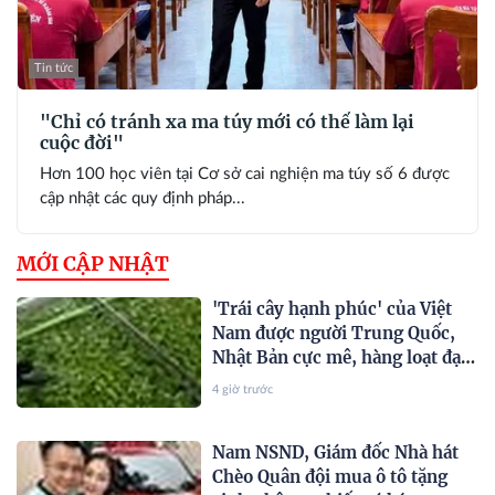
Tin tức
"Chỉ có tránh xa ma túy mới có thể làm lại
cuộc đời"
Hơn 100 học viên tại Cơ sở cai nghiện ma túy số 6 được
cập nhật các quy định pháp...
MỚI CẬP NHẬT
'Trái cây hạnh phúc' của Việt
Nam được người Trung Quốc,
Nhật Bản cực mê, hàng loạt đại
gia chạy đua mở rộng diện tích
4 giờ trước
Nam NSND, Giám đốc Nhà hát
Chèo Quân đội mua ô tô tặng