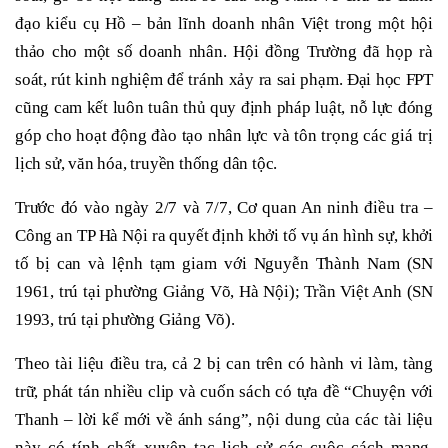
đạo kiểu cụ Hồ – bản lĩnh doanh nhân Việt trong một hội
thảo cho một số doanh nhân. Hội đồng Trường đã họp rà
soát, rút kinh nghiệm để tránh xảy ra sai phạm. Đại học FPT
cũng cam kết luôn tuân thủ quy định pháp luật, nỗ lực đóng
góp cho hoạt động đào tạo nhân lực và tôn trọng các giá trị
lịch sử, văn hóa, truyền thống dân tộc.
Trước đó vào ngày 2/7 và 7/7, Cơ quan An ninh điều tra –
Công an TP Hà Nội ra quyết định khởi tố vụ án hình sự, khởi
tố bị can và lệnh tạm giam với Nguyễn Thành Nam (SN
1961, trú tại phường Giảng Võ, Hà Nội); Trần Việt Anh (SN
1993, trú tại phường Giảng Võ).
Theo tài liệu điều tra, cả 2 bị can trên có hành vi làm, tàng
trữ, phát tán nhiều clip và cuốn sách có tựa đề “Chuyện với
Thanh – lời kể mới về ánh sáng”, nội dung của các tài liệu
này có tính chất xuyên tạc lịch sử các cuộc cách mạng,