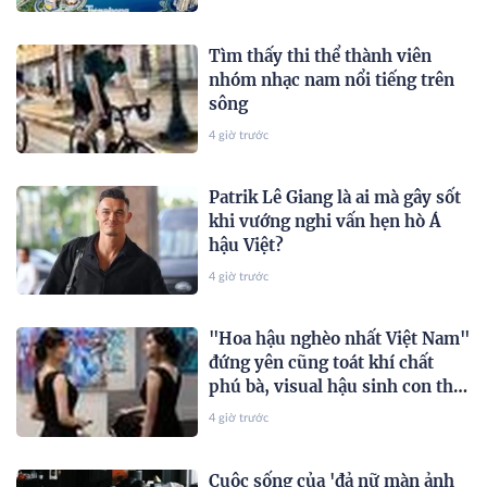
Tìm thấy thi thể thành viên
nhóm nhạc nam nổi tiếng trên
sông
4 giờ trước
Patrik Lê Giang là ai mà gây sốt
khi vướng nghi vấn hẹn hò Á
hậu Việt?
4 giờ trước
"Hoa hậu nghèo nhất Việt Nam"
đứng yên cũng toát khí chất
phú bà, visual hậu sinh con thứ
2 gây chú ý
4 giờ trước
Cuộc sống của 'đả nữ màn ảnh