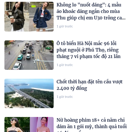
Không lo "nuốt dáng": 4 mẫu
áo khoác dáng ngắn cho mùa
Thu giúp chị em U30 trông cao
ráo, trẻ hơn 5 tuổi
1 giờ trước
Ô tô biển Hà Nội mắc 96 lỗi
phạt nguội ở Phú Thọ, riêng
tháng 7 vi phạm tốc độ 21 lần
1 giờ trước
Chốt thời hạn đặt tên cầu vượt
2.400 tỷ đồng
1 giờ trước
Nữ hoàng phim 18+ cả năm chỉ
dám ăn 1 gói mỳ, thành quả tuổi