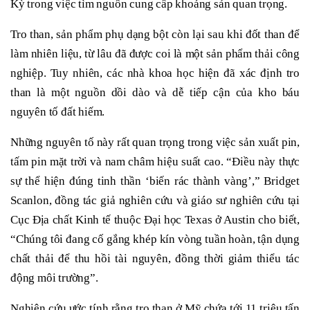
Kỳ trong việc tìm nguồn cung cấp khoáng sản quan trọng.
Tro than, sản phẩm phụ dạng bột còn lại sau khi đốt than để
làm nhiên liệu, từ lâu đã được coi là một sản phẩm thải công
nghiệp. Tuy nhiên, các nhà khoa học hiện đã xác định tro
than là một nguồn dồi dào và dễ tiếp cận của kho báu
nguyên tố đất hiếm.
Những nguyên tố này rất quan trọng trong việc sản xuất pin,
tấm pin mặt trời và nam châm hiệu suất cao. “Điều này thực
sự thể hiện đúng tinh thần ‘biến rác thành vàng’,” Bridget
Scanlon, đồng tác giả nghiên cứu và giáo sư nghiên cứu tại
Cục Địa chất Kinh tế thuộc Đại học Texas ở Austin cho biết,
“Chúng tôi đang cố gắng khép kín vòng tuần hoàn, tận dụng
chất thải để thu hồi tài nguyên, đồng thời giảm thiểu tác
động môi trường”.
Nghiên cứu ước tính rằng tro than ở Mỹ chứa tới 11 triệu tấn