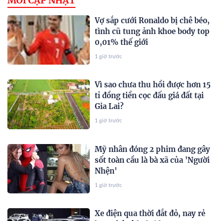
MỚI CẬP NHẬT
Vợ sắp cưới Ronaldo bị chê béo,
tình cũ tung ảnh khoe body top
0,01% thế giới
1 giờ trước
Vì sao chưa thu hồi được hơn 15
tỉ đồng tiền cọc đấu giá đất tại
Gia Lai?
1 giờ trước
Mỹ nhân đóng 2 phim đang gây
sốt toàn cầu là bà xã của 'Người
Nhện'
1 giờ trước
Xe điện qua thời đắt đỏ, nay rẻ