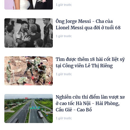
công cốc
1 giờ trước
Ông Jorge Messi - Cha của
Lionel Messi qua đời ở tuổi 68
1 giờ trước
Tìm được thêm 18 hài cốt liệt sỹ
tại Công viên Lê Thị Riêng
1 giờ trước
Nghiên cứu thí điểm làn vượt xe
ở cao tốc Hà Nội - Hải Phòng,
Cầu Giẽ - Cao Bồ
1 giờ trước