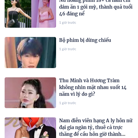
Nữ hoàng phim 18+ cả năm chỉ
dám ăn 1 gói mỳ, thành quả tuổi
46 đáng nể
1 giờ trước
Bộ phim bị dừng chiếu
1 giờ trước
Thu Minh và Hương Tràm
không nhìn mặt nhau suốt 14
năm vì lý do gì?
1 giờ trước
Nam diễn viên hạng A ly hôn nữ
đại gia ngàn tỷ, thuê cả trực
thăng để cầu hôn giờ thành