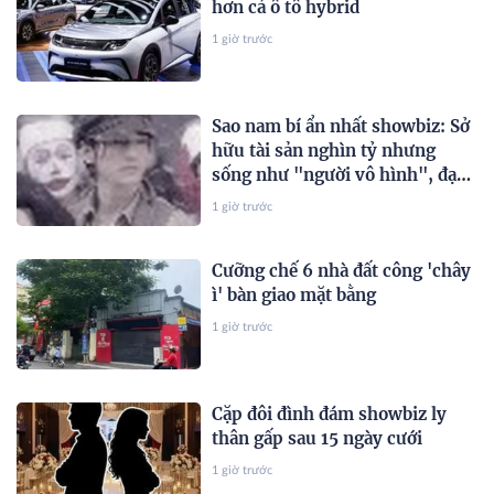
hơn cả ô tô hybrid
1 giờ trước
Sao nam bí ẩn nhất showbiz: Sở
hữu tài sản nghìn tỷ nhưng
sống như "người vô hình", đạo
diễn phải năn nỉ mới chịu đóng
1 giờ trước
phim
Cưỡng chế 6 nhà đất công 'chây
ì' bàn giao mặt bằng
1 giờ trước
Cặp đôi đình đám showbiz ly
thân gấp sau 15 ngày cưới
1 giờ trước