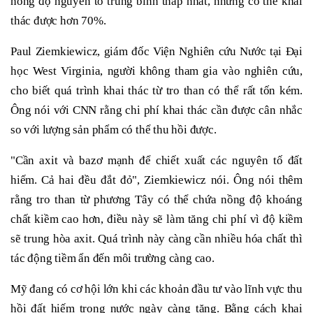
nồng độ nguyên tố trung bình thấp nhất, nhưng có thể khai
thác được hơn 70%.
Paul Ziemkiewicz, giám đốc Viện Nghiên cứu Nước tại Đại
học West Virginia, người không tham gia vào nghiên cứu,
cho biết quá trình khai thác từ tro than có thể rất tốn kém.
Ông nói với CNN rằng chi phí khai thác cần được cân nhắc
so với lượng sản phẩm có thể thu hồi được.
"Cần axit và bazơ mạnh để chiết xuất các nguyên tố đất
hiếm. Cả hai đều đắt đỏ", Ziemkiewicz nói. Ông nói thêm
rằng tro than từ phương Tây có thể chứa nồng độ khoáng
chất kiềm cao hơn, điều này sẽ làm tăng chi phí vì độ kiềm
sẽ trung hòa axit. Quá trình này càng cần nhiều hóa chất thì
tác động tiềm ẩn đến môi trường càng cao.
Mỹ đang có cơ hội lớn khi các khoản đầu tư vào lĩnh vực thu
hồi đất hiếm trong nước ngày càng tăng. Bằng cách khai