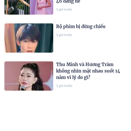
46 đáng nể
1 giờ trước
Bộ phim bị dừng chiếu
1 giờ trước
Thu Minh và Hương Tràm
không nhìn mặt nhau suốt 14
năm vì lý do gì?
1 giờ trước
Nam diễn viên hạng A ly hôn nữ
đại gia ngàn tỷ, thuê cả trực
thăng để cầu hôn giờ thành
công cốc
1 giờ trước