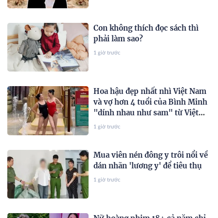
Con không thích đọc sách thì
phải làm sao?
1 giờ trước
Hoa hậu đẹp nhất nhì Việt Nam
và vợ hơn 4 tuổi của Bình Minh
"dính nhau như sam" từ Việt
Nam sang Mỹ
1 giờ trước
Mua viên nén đông y trôi nổi về
dán nhãn 'lương y' để tiêu thụ
1 giờ trước