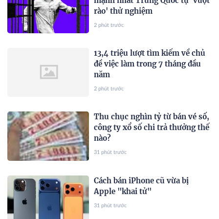
mạnh nhất Trung Quốc tự 'vượt
rào' thử nghiệm
2 phút trước
13,4 triệu lượt tìm kiếm về chủ
đề việc làm trong 7 tháng đầu
năm
2 phút trước
Thu chục nghìn tỷ từ bán vé số,
công ty xổ số chi trả thưởng thế
nào?
31 phút trước
Cách bán iPhone cũ vừa bị
Apple "khai tử"
31 phút trước