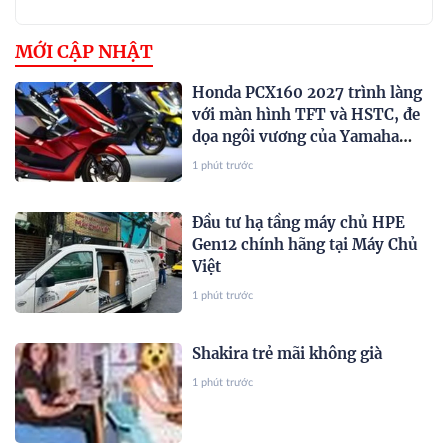
MỚI CẬP NHẬT
Honda PCX160 2027 trình làng
với màn hình TFT và HSTC, đe
dọa ngôi vương của Yamaha
NVX và Honda SH
1 phút trước
Đầu tư hạ tầng máy chủ HPE
Gen12 chính hãng tại Máy Chủ
Việt
1 phút trước
Shakira trẻ mãi không già
1 phút trước