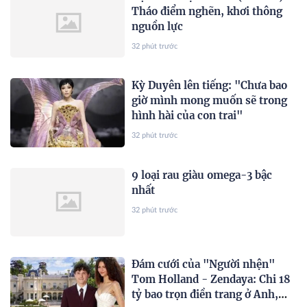
Tháo điểm nghẽn, khơi thông
nguồn lực
32 phút trước
Kỳ Duyên lên tiếng: "Chưa bao
giờ mình mong muốn sẽ trong
hình hài của con trai"
32 phút trước
9 loại rau giàu omega-3 bậc
nhất
32 phút trước
Đám cưới của "Người nhện"
Tom Holland - Zendaya: Chi 18
tỷ bao trọn điền trang ở Anh,