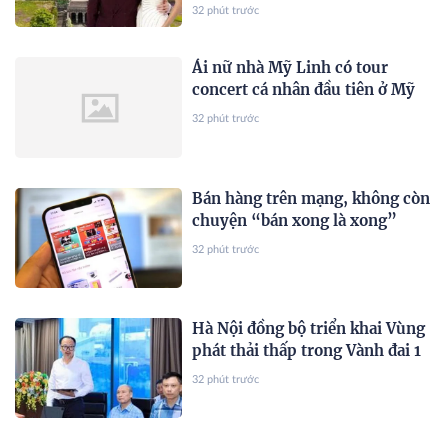
còn dùng trực thăng đưa đón
32 phút trước
dàn khách mời
Ái nữ nhà Mỹ Linh có tour
concert cá nhân đầu tiên ở Mỹ
32 phút trước
Bán hàng trên mạng, không còn
chuyện “bán xong là xong”
32 phút trước
Hà Nội đồng bộ triển khai Vùng
phát thải thấp trong Vành đai 1
32 phút trước