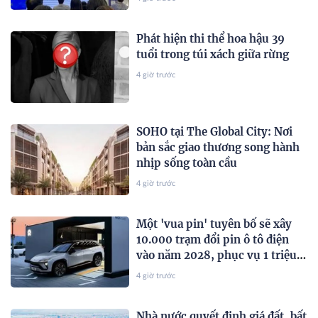
vấn đề xã hội
Phát hiện thi thể hoa hậu 39
tuổi trong túi xách giữa rừng
4 giờ trước
SOHO tại The Global City: Nơi
bản sắc giao thương song hành
nhịp sống toàn cầu
4 giờ trước
Một 'vua pin' tuyên bố sẽ xây
10.000 trạm đổi pin ô tô điện
vào năm 2028, phục vụ 1 triệu
xe mỗi ngày chỉ với 3 phút
4 giờ trước
Nhà nước quyết định giá đất, bất