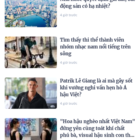
động sản có hạ nhiệt?
4 giờ trước
Tìm thấy thi thể thành viên
nhóm nhạc nam nổi tiếng trên
sông
4 giờ trước
Patrik Lê Giang là ai mà gây sốt
khi vướng nghi vấn hẹn hò Á
hậu Việt?
4 giờ trước
"Hoa hậu nghèo nhất Việt Nam"
đứng yên cũng toát khí chất
phú bà, visual hậu sinh con thứ