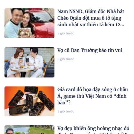
Nam NSND, Giám đốc Nhà hát
Chèo Quân đội mua ô tô tặng
sinh nhật vợ thiếu tá kém 12
tuổi
3 giờ trước
Vợ cũ Đan Trường báo tin vui
3 giờ trước
Giá card đồ họa dậy sóng ở châu
Á, game thủ Việt Nam có “dính
bão”?
3 giờ trước
Vợ đẹp khiến ông hoàng nhạc đỏ