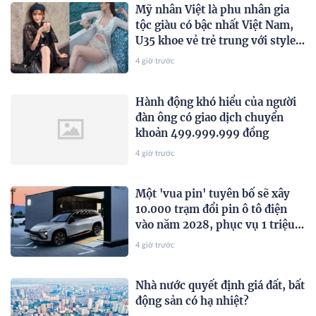
Mỹ nhân Việt là phu nhân gia
tộc giàu có bậc nhất Việt Nam,
U35 khoe vẻ trẻ trung với style
Hè sành điệu
4 giờ trước
Hành động khó hiểu của người
đàn ông có giao dịch chuyển
khoản 499.999.999 đồng
4 giờ trước
Một 'vua pin' tuyên bố sẽ xây
10.000 trạm đổi pin ô tô điện
vào năm 2028, phục vụ 1 triệu
xe mỗi ngày chỉ với 3 phút
4 giờ trước
Nhà nước quyết định giá đất, bất
động sản có hạ nhiệt?