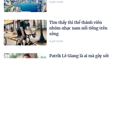
4 giờ trước
Tìm thấy thi thể thành viên
nhóm nhạc nam nổi tiếng trên
sông
4 giờ trước
Patrik Lê Giang là ai mà gây sốt
khi vướng nghi vấn hẹn hò Á
hậu Việt?
4 giờ trước
"Hoa hậu nghèo nhất Việt Nam"
đứng yên cũng toát khí chất
phú bà, visual hậu sinh con thứ
2 gây chú ý
4 giờ trước