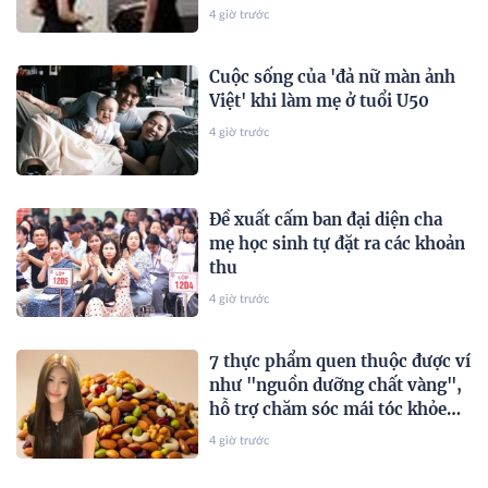
2 gây chú ý
4 giờ trước
Cuộc sống của 'đả nữ màn ảnh
Việt' khi làm mẹ ở tuổi U50
4 giờ trước
Đề xuất cấm ban đại diện cha
mẹ học sinh tự đặt ra các khoản
thu
4 giờ trước
7 thực phẩm quen thuộc được ví
như "nguồn dưỡng chất vàng",
hỗ trợ chăm sóc mái tóc khỏe
đẹp từ bên trong
4 giờ trước