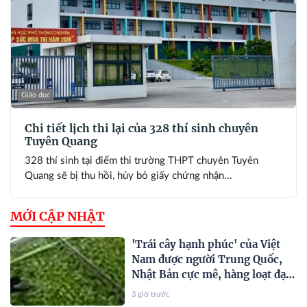
Giáo dục
Chi tiết lịch thi lại của 328 thí sinh chuyên
Tuyên Quang
328 thí sinh tại điểm thi trường THPT chuyên Tuyên
Quang sẽ bị thu hồi, hủy bỏ giấy chứng nhận...
MỚI CẬP NHẬT
'Trái cây hạnh phúc' của Việt
Nam được người Trung Quốc,
Nhật Bản cực mê, hàng loạt đại
gia chạy đua mở rộng diện tích
3 giờ trước