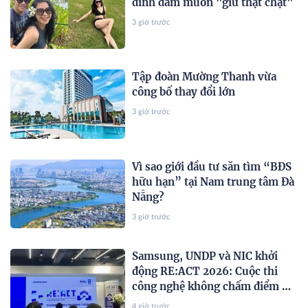
đình đám muốn "giữ thật chặt"
3 giờ trước
Tập đoàn Mường Thanh vừa
công bố thay đổi lớn
3 giờ trước
Vì sao giới đầu tư săn tìm “BĐS
hữu hạn” tại Nam trung tâm Đà
Nẵng?
3 giờ trước
Samsung, UNDP và NIC khởi
động RE:ACT 2026: Cuộc thi
công nghệ không chấm điểm AI,
mà chấm khả năng giải quyết
4 giờ trước