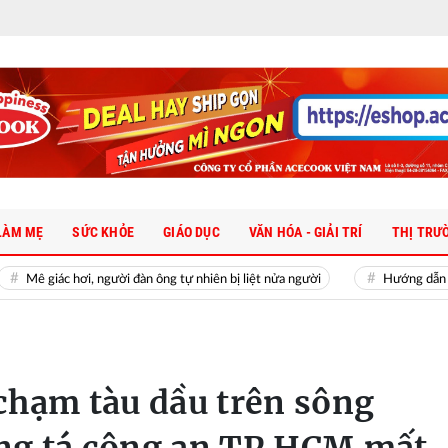
LÀM MẸ
SỨC KHỎE
GIÁO DỤC
VĂN HÓA - GIẢI TRÍ
THỊ TRƯ
 hơi, người đàn ông tự nhiên bị liệt nửa người
Hướng dẫn cách đăng ký
chạm tàu dầu trên sông