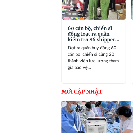
Tin tức
60 cán bộ, chiến sĩ
đồng loạt ra quân
kiểm tra 86 shipper
lúc 6 giờ sáng
Đợt ra quân huy động 60
cán bộ, chiến sĩ cùng 20
thành viên lực lượng tham
gia bảo vệ...
MỚI CẬP NHẬT