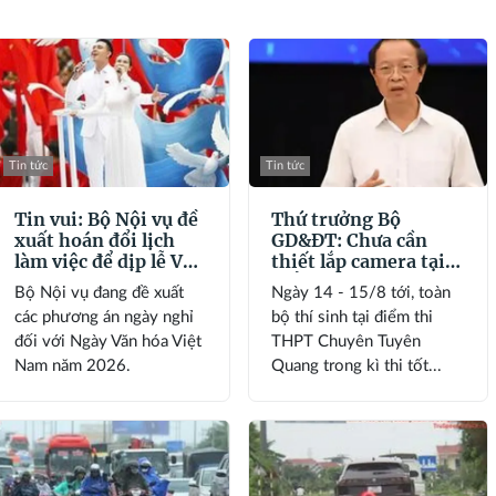
Tin tức
Tin tức
Tin vui: Bộ Nội vụ đề
Thứ trưởng Bộ
xuất hoán đổi lịch
GD&ĐT: Chưa cần
làm việc để dịp lễ Văn
thiết lắp camera tại
hóa Việt Nam kéo dài
điểm thi lại ở Tuyên
Bộ Nội vụ đang đề xuất
Ngày 14 - 15/8 tới, toàn
4 ngày
Quang
các phương án ngày nghỉ
bộ thí sinh tại điểm thi
đối với Ngày Văn hóa Việt
THPT Chuyên Tuyên
Nam năm 2026.
Quang trong kì thi tốt...