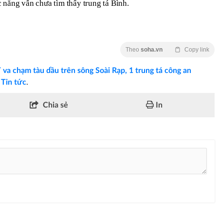
 năng vẫn chưa tìm thấy trung tá Bình.
Theo
soha.vn
Copy link
va chạm tàu dầu trên sông Soài Rạp, 1 trung tá công an
c
Tin tức
.
Chia sẻ
In