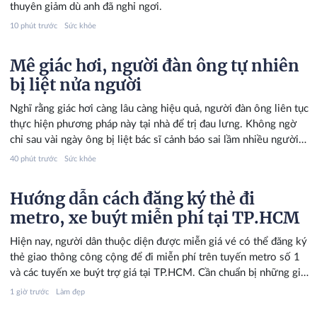
thuyên giảm dù anh đã nghỉ ngơi.
10 phút trước
Sức khỏe
Mê giác hơi, người đàn ông tự nhiên
bị liệt nửa người
Nghĩ rằng giác hơi càng lâu càng hiệu quả, người đàn ông liên tục
thực hiện phương pháp này tại nhà để trị đau lưng. Không ngờ
chỉ sau vài ngày ông bị liệt bác sĩ cảnh báo sai lầm nhiều người
có thể đang mắc phải.
40 phút trước
Sức khỏe
Hướng dẫn cách đăng ký thẻ đi
metro, xe buýt miễn phí tại TP.HCM
Hiện nay, người dân thuộc diện được miễn giá vé có thể đăng ký
thẻ giao thông công cộng để đi miễn phí trên tuyến metro số 1
và các tuyến xe buýt trợ giá tại TP.HCM. Cần chuẩn bị những giấy
tờ gì và đăng ký như thế nào? Dưới đây là hướng dẫn chi tiết.
1 giờ trước
Làm đẹp