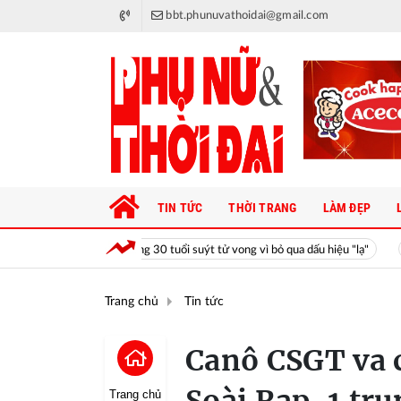
bbt.phunuvathoidai@gmail.com
TIN TỨC
THỜI TRANG
LÀM ĐẸP
Người đàn ông 30 tuổi suýt tử vong vì bỏ qua dấu hiệu "lạ"
Mê giác
Trang chủ
Tin tức
Canô CSGT va 
Trang chủ