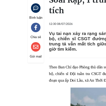
Soài Rạp, 1 tr
tích
Bình luận
12:30 08/07/2026
Vụ tai nạn xảy ra rạng sá
Chia sẻ
bộ, chiến sĩ CSGT đường 
trung tá vẫn mất tích gi
giờ tìm kiếm.
Gửi mail
Theo Ban Chỉ đạo Phòng thủ dân sự
bộ, chiến sĩ Đội tuần tra CSGT 
đoạn qua ấp Doi Lầu, xã An Thới Đ