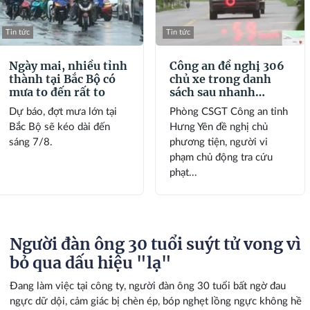
Tin tức
Tin tức
Ngày mai, nhiều tỉnh
Công an đề nghị 306
thành tại Bắc Bộ có
chủ xe trong danh
mưa to đến rất to
sách sau nhanh
chóng nộp phạt
Dự báo, đợt mưa lớn tại
Phòng CSGT Công an tỉnh
nguội theo Nghị định
Bắc Bộ sẽ kéo dài đến
Hưng Yên đề nghị chủ
168
sáng 7/8.
phương tiện, người vi
phạm chủ động tra cứu
phạt...
Người đàn ông 30 tuổi suýt tử vong vì
bỏ qua dấu hiệu "lạ"
Đang làm việc tại công ty, người đàn ông 30 tuổi bất ngờ đau
ngực dữ dội, cảm giác bị chèn ép, bóp nghẹt lồng ngực không hề