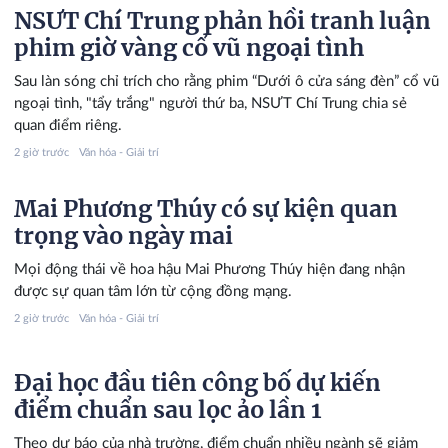
NSƯT Chí Trung phản hồi tranh luận
phim giờ vàng cổ vũ ngoại tình
Sau làn sóng chỉ trích cho rằng phim “Dưới ô cửa sáng đèn” cổ vũ
ngoại tình, "tẩy trắng" người thứ ba, NSƯT Chí Trung chia sẻ
quan điểm riêng.
2 giờ trước
Văn hóa - Giải trí
Mai Phương Thúy có sự kiện quan
trọng vào ngày mai
Mọi động thái về hoa hậu Mai Phương Thúy hiện đang nhận
được sự quan tâm lớn từ cộng đồng mạng.
2 giờ trước
Văn hóa - Giải trí
Đại học đầu tiên công bố dự kiến
điểm chuẩn sau lọc ảo lần 1
Theo dự báo của nhà trường, điểm chuẩn nhiều ngành sẽ giảm