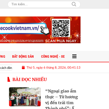
ỜNG
BẤT ĐỘNG SẢN
CÔNG NGHỆ - XE
Thứ 5, ngày 6 tháng 8, 2026, 00:41:14
 thẻ đi metro, xe buýt miễn phí tại TP.HCM
NSƯT Chí Trung phản hồi
BÀI ĐỌC NHIỀU
“Ngoại giao ẩm
thực – Từ hương
vị đến trái tim
Thành phố”: Ẩm