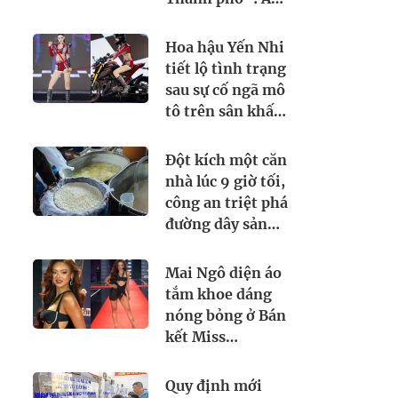
thực Việt Nam
kết nối tình hữu
Hoa hậu Yến Nhi
nghị quốc tế
tiết lộ tình trạng
sau sự cố ngã mô
tô trên sân khấu
Miss Grand
Vietnam 2026
Đột kích một căn
nhà lúc 9 giờ tối,
công an triệt phá
đường dây sản
xuất sữa giả từ
hóa chất, tịch
Mai Ngô diện áo
thu 5.300 lít và
tắm khoe dáng
loạt máy pha
nóng bỏng ở Bán
trộn công
kết Miss
nghiệp
Supranational
2026, ban tổ
Quy định mới