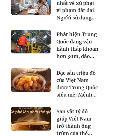
chức bị chê thiếu
nhất về xử phạt
chỉn chu
vi phạm đất đai:
Người sử dụng
đất không làm
thủ tục này có
Phát hiện Trung
thể bị xử phạt
Quốc đang vận
mức cao nhất
hành tháp khoan
đến 3 triệu đồng
hơn 30m, đào
tìm dưới lòng đất
thứ cả thế giới
Đặc sản triệu đô
khao khát
của Việt Nam
được Trung Quốc
siêu mê: Mệnh
danh là 'vương
giả chi quả', lên
Sản vật tỷ đô
cả máy bay đi
giúp Việt Nam
quốc tế
trở thành ông
trùm của thế