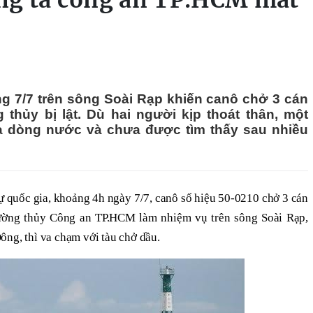
ung tá công an TP.HCM mất
ng 7/7 trên sông Soài Rạp khiến canô chở 3 cán
thủy bị lật. Dù hai người kịp thoát thân, một
ữa dòng nước và chưa được tìm thấy sau nhiều
 quốc gia, khoảng 4h ngày 7/7, canô số hiệu 50-0210 chở 3 cán
đường thủy Công an TP.HCM làm nhiệm vụ trên sông Soài Rạp,
ông, thì va chạm với tàu chở dầu.