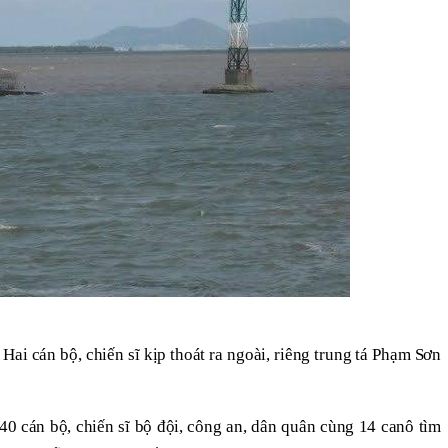
Hai cán bộ, chiến sĩ kịp thoát ra ngoài, riêng trung tá Phạm Sơn
40 cán bộ, chiến sĩ bộ đội, công an, dân quân cùng 14 canô tìm