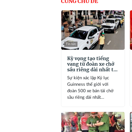
CÙNG CHỦ ĐỀ
Tin tức
Kỳ vọng tạo tiếng
vang từ đoàn xe chở
sầu riêng dài nhất tại
Đắk Lắk
Sự kiện xác lập Kỷ lục
Guinness thế giới với
đoàn 500 xe bán tải chở
sầu riêng dài nhất...