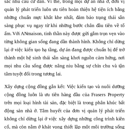
sắc nhu cầu cư dân. Vì thế, trong mọi dự án nhà ở, đơn vị
quản lý phát triển luôn ưu tiên hoàn thiện hệ tiện ích bằng
những chuẩn mực khắt khe nhất, đảm bảo trạng thái sẵn
sàng phục vụ ngay từ khi những bước chân đầu tiên về tổ
ấm. Với ANmaison, tinh thần này được gửi gắm trọn vẹn vào
từng không gian sống đang dần thành hình. Không chỉ dừng
lại ở việc kiến tạo hạ tầng, dự án đang được chuẩn bị để trở
thành một hệ sinh thái sẵn sàng khơi nguồn cảm hứng, nơi
mọi nhu cầu sống được nâng niu bằng sự chỉn chu và tận
tâm tuyệt đối trong tương lai.
Xây dựng cộng đồng gắn kết: Việc kiến tạo và nuôi dưỡng
cộng đồng luôn là ưu tiên hàng đầu của Frasers Property
trên mọi loại hình tài sản, đặc biệt là trong phân khúc bất
động sản nhà ở. Tâm huyết của đơn vị quản lý phát triển
không chỉ dừng lại ở việc xây dựng những công trình kiên
cố, mà còn nằm ở khát vọng thiết lập một môi trường sống