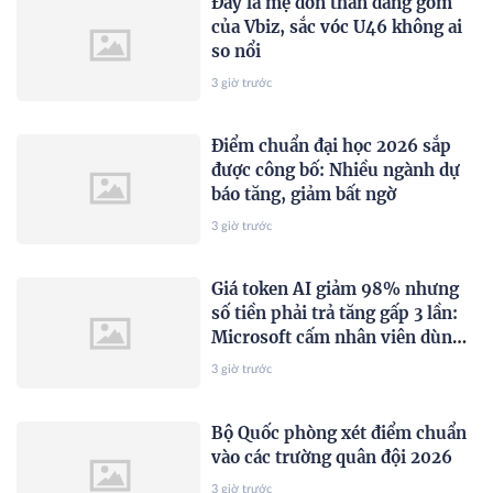
Đây là mẹ đơn thân đáng gờm
của Vbiz, sắc vóc U46 không ai
so nổi
3 giờ trước
Điểm chuẩn đại học 2026 sắp
được công bố: Nhiều ngành dự
báo tăng, giảm bất ngờ
3 giờ trước
Giá token AI giảm 98% nhưng
số tiền phải trả tăng gấp 3 lần:
Microsoft cấm nhân viên dùng
AI bừa bãi
3 giờ trước
Bộ Quốc phòng xét điểm chuẩn
vào các trường quân đội 2026
3 giờ trước