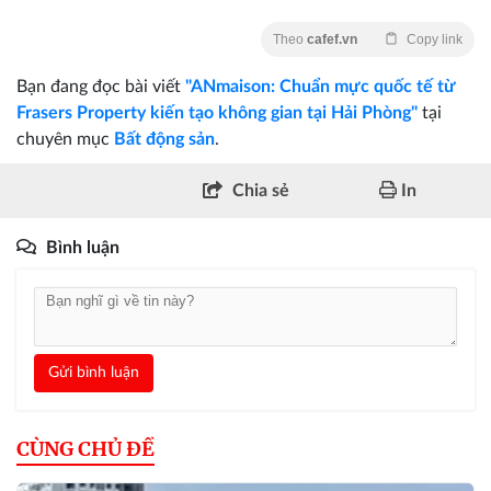
Theo
cafef.vn
Copy link
Bạn đang đọc bài viết
"ANmaison: Chuẩn mực quốc tế từ
Frasers Property kiến tạo không gian tại Hải Phòng"
tại
chuyên mục
Bất động sản
.
Chia sẻ
In
Bình luận
Gửi bình luận
CÙNG CHỦ ĐỀ