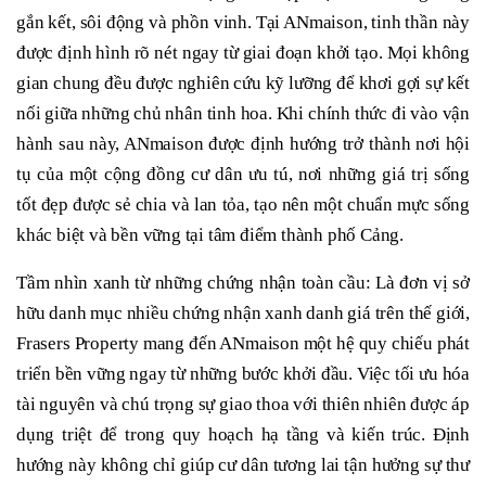
gắn kết, sôi động và phồn vinh. Tại ANmaison, tinh thần này
được định hình rõ nét ngay từ giai đoạn khởi tạo. Mọi không
gian chung đều được nghiên cứu kỹ lưỡng để khơi gợi sự kết
nối giữa những chủ nhân tinh hoa. Khi chính thức đi vào vận
hành sau này, ANmaison được định hướng trở thành nơi hội
tụ của một cộng đồng cư dân ưu tú, nơi những giá trị sống
tốt đẹp được sẻ chia và lan tỏa, tạo nên một chuẩn mực sống
khác biệt và bền vững tại tâm điểm thành phố Cảng.
Tầm nhìn xanh từ những chứng nhận toàn cầu: Là đơn vị sở
hữu danh mục nhiều chứng nhận xanh danh giá trên thế giới,
Frasers Property mang đến ANmaison một hệ quy chiếu phát
triển bền vững ngay từ những bước khởi đầu. Việc tối ưu hóa
tài nguyên và chú trọng sự giao thoa với thiên nhiên được áp
dụng triệt để trong quy hoạch hạ tầng và kiến trúc. Định
hướng này không chỉ giúp cư dân tương lai tận hưởng sự thư