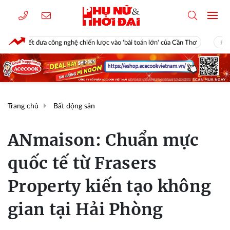
 công nghệ chiến lược vào 'bài toán lớn' của Cần Thơ
Công an phối h
Trang chủ
Bất động sản
ANmaison: Chuẩn mực
quốc tế từ Frasers
Property kiến tạo không
gian tại Hải Phòng