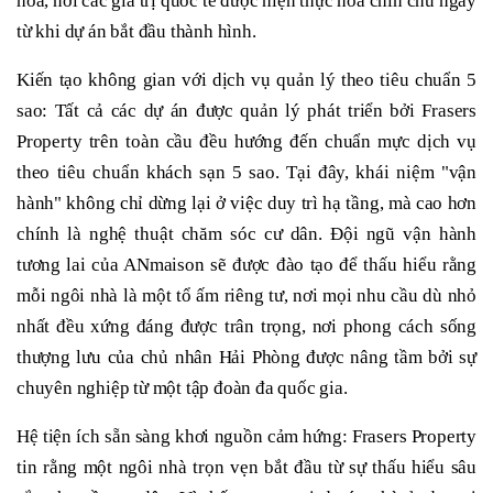
hòa, nơi các giá trị quốc tế được hiện thực hóa chỉn chu ngay
từ khi dự án bắt đầu thành hình.
Kiến tạo không gian với dịch vụ quản lý theo tiêu chuẩn 5
sao: Tất cả các dự án được quản lý phát triển bởi Frasers
Property trên toàn cầu đều hướng đến chuẩn mực dịch vụ
theo tiêu chuẩn khách sạn 5 sao. Tại đây, khái niệm "vận
hành" không chỉ dừng lại ở việc duy trì hạ tầng, mà cao hơn
chính là nghệ thuật chăm sóc cư dân. Đội ngũ vận hành
tương lai của ANmaison sẽ được đào tạo để thấu hiểu rằng
mỗi ngôi nhà là một tổ ấm riêng tư, nơi mọi nhu cầu dù nhỏ
nhất đều xứng đáng được trân trọng, nơi phong cách sống
thượng lưu của chủ nhân Hải Phòng được nâng tầm bởi sự
chuyên nghiệp từ một tập đoàn đa quốc gia.
Hệ tiện ích sẵn sàng khơi nguồn cảm hứng: Frasers Property
tin rằng một ngôi nhà trọn vẹn bắt đầu từ sự thấu hiểu sâu