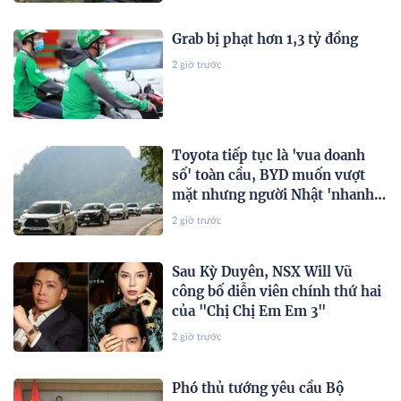
lớn
Grab bị phạt hơn 1,3 tỷ đồng
2 giờ trước
Toyota tiếp tục là 'vua doanh
số' toàn cầu, BYD muốn vượt
mặt nhưng người Nhật 'nhanh
hơn' ở một điểm
2 giờ trước
Sau Kỳ Duyên, NSX Will Vũ
công bố diễn viên chính thứ hai
của "Chị Chị Em Em 3"
2 giờ trước
Phó thủ tướng yêu cầu Bộ