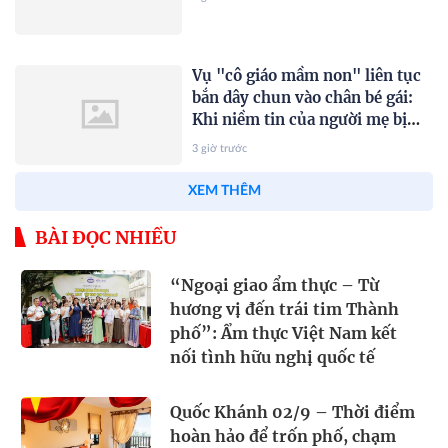
Vụ "cô giáo mầm non" liên tục
bắn dây chun vào chân bé gái:
Khi niềm tin của người mẹ bị
gặm nhấm bởi những con sâu
3 giờ trước
mọt
OpenAI làm chậm mô hình AI
mới trước lo ngại an ninh mạng
3 giờ trước
HONOR Magic V6 được thử độ
bền trong máy giặt, kết quả ra
sao?
3 giờ trước