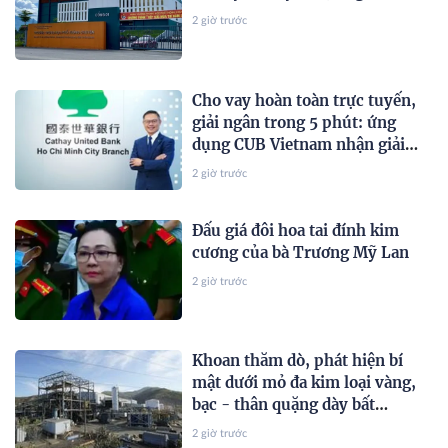
2 giờ trước
Cho vay hoàn toàn trực tuyến,
giải ngân trong 5 phút: ứng
dụng CUB Vietnam nhận giải
thưởng quốc tế
2 giờ trước
Đấu giá đôi hoa tai đính kim
cương của bà Trương Mỹ Lan
2 giờ trước
Khoan thăm dò, phát hiện bí
mật dưới mỏ đa kim loại vàng,
bạc - thân quặng dày bất
thường hé lộ dư địa khai thác
2 giờ trước