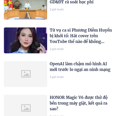
GD&ĐT rà soát học phí
2 giờ trước
Từ vụ ca sĩ Phương Diễm Huyền
bị khởi tố: Hát cover trên
YouTube thế nào để không
vướng bản quyền?
3 giờ trước
OpenAI làm chậm mô hình AI
mới trước lo ngại an ninh mạng
3 giờ trước
HONOR Magic V6 được thử độ
bền trong máy giặt, kết quả ra
sao?