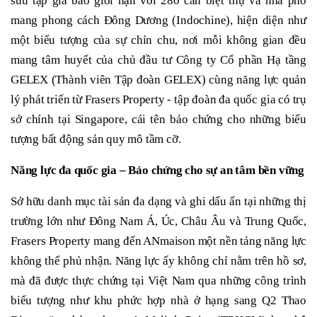
sưu tập gia bảo giới hạn với 280 căn biệt thự và nhà phố
mang phong cách Đông Dương (Indochine), hiện diện như
một biểu tượng của sự chỉn chu, nơi mỗi không gian đều
mang tâm huyết của chủ đầu tư Công ty Cổ phần Hạ tầng
GELEX (Thành viên Tập đoàn GELEX) cùng năng lực quản
lý phát triển từ Frasers Property - tập đoàn đa quốc gia có trụ
sở chính tại Singapore, cái tên bảo chứng cho những biểu
tượng bất động sản quy mô tầm cỡ.
Năng lực đa quốc gia – Bảo chứng cho sự an tâm bền vững
Sở hữu danh mục tài sản đa dạng và ghi dấu ấn tại những thị
trường lớn như Đông Nam Á, Úc, Châu Âu và Trung Quốc,
Frasers Property mang đến ANmaison một nền tảng năng lực
không thể phủ nhận. Năng lực ấy không chỉ nằm trên hồ sơ,
mà đã được thực chứng tại Việt Nam qua những công trình
biểu tượng như khu phức hợp nhà ở hạng sang Q2 Thao