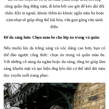
cùng quần ống đứng xám, đi kèm bốt cao gót để kéo dài đôi
chân. Khi ra ngoài, khoác thêm áo khoác ngắn màu be hoặc
xám nhạt sẽ giúp tổng thể hài hòa, vừa gọn gàng vừa sành
điệu.
Để da sáng hơn: Chọn màu be cho lớp áo trong và quần
Nếu muốn làn da trông sáng và vóc dáng cao hơn, bạn có
thể đảo ngược công thức: chọn áo trong và quần màu be.
Với những cô nàng da ngăm hoặc da vàng, tông be giúp làm
sáng khuôn mặt và tạo hiệu ứng kéo dài cơ thể nhờ dải màu
dọc xuyên suốt trang phục.