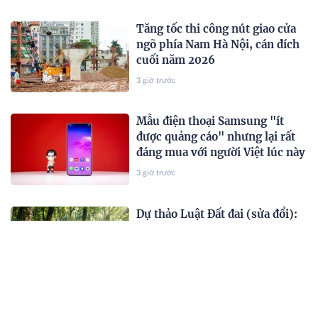
Tăng tốc thi công nút giao cửa
ngõ phía Nam Hà Nội, cán đích
cuối năm 2026
3 giờ trước
Mẫu điện thoại Samsung "ít
được quảng cáo" nhưng lại rất
đáng mua với người Việt lúc này
3 giờ trước
Dự thảo Luật Đất đai (sửa đổi):
Tháo điểm nghẽn, khơi thông
nguồn lực
3 giờ trước
Kỳ Duyên lên tiếng: "Chưa bao