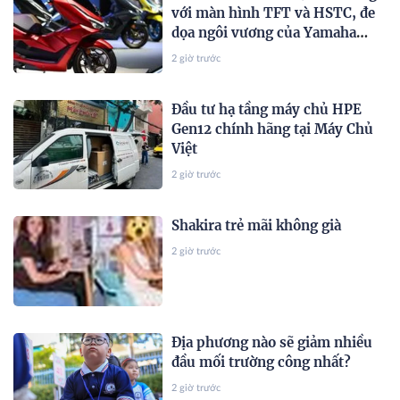
với màn hình TFT và HSTC, đe
dọa ngôi vương của Yamaha
NVX và Honda SH
2 giờ trước
Đầu tư hạ tầng máy chủ HPE
Gen12 chính hãng tại Máy Chủ
Việt
2 giờ trước
Shakira trẻ mãi không già
2 giờ trước
Địa phương nào sẽ giảm nhiều
đầu mối trường công nhất?
2 giờ trước