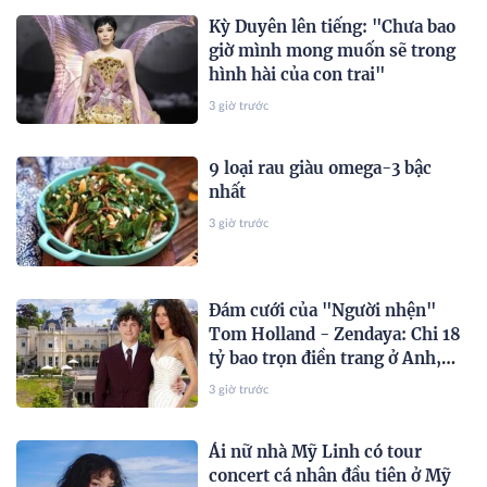
Kỳ Duyên lên tiếng: "Chưa bao
giờ mình mong muốn sẽ trong
hình hài của con trai"
3 giờ trước
9 loại rau giàu omega-3 bậc
nhất
3 giờ trước
Đám cưới của "Người nhện"
Tom Holland - Zendaya: Chi 18
tỷ bao trọn điền trang ở Anh,
còn dùng trực thăng đưa đón
3 giờ trước
dàn khách mời
Ái nữ nhà Mỹ Linh có tour
concert cá nhân đầu tiên ở Mỹ