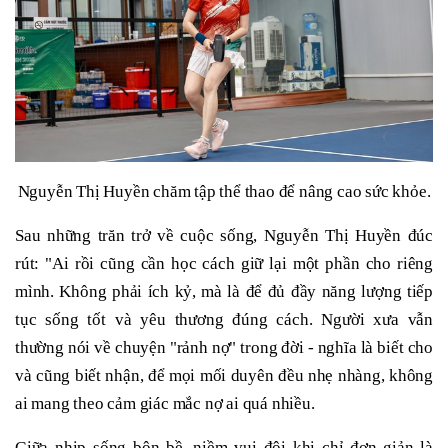
Nguyễn Thị Huyền chăm tập thể thao để nâng cao sức khỏe.
Sau những trăn trở về cuộc sống, Nguyễn Thị Huyền đúc
rút: "Ai rồi cũng cần học cách giữ lại một phần cho riêng
mình. Không phải ích kỷ, mà là để đủ đầy năng lượng tiếp
tục sống tốt và yêu thương đúng cách. Người xưa vẫn
thường nói về chuyện "rảnh nợ" trong đời - nghĩa là biết cho
và cũng biết nhận, để mọi mối duyên đều nhẹ nhàng, không
ai mang theo cảm giác mắc nợ ai quá nhiều.
Giữa nhịp sống bộn bề, niềm vui đôi khi chỉ đơn giản là