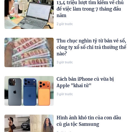
13,4 triệu lượt tìm kiếm về chủ
đề việc làm trong 7 tháng đầu
năm
2 giờ trước
Thu chục nghìn tỷ từ bán vé số,
công ty xổ số chi trả thưởng thế
nào?
3 giờ trước
Cách bán iPhone cũ vừa bị
Apple "khai tử"
3 giờ trước
Hình ảnh khó tin của con dâu
cũ gia tộc Samsung