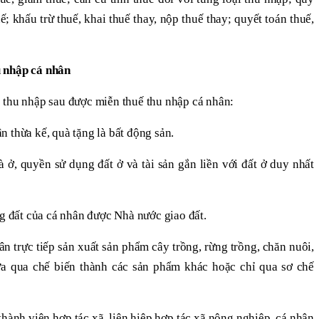
ế; khấu trừ thuế, khai thuế thay, nộp thuế thay; quyết toán thuế,
u nhập cá nhân
 thu nhập sau được miễn thuế thu nhập cá nhân:
 thừa kế, quà tặng là bất động sản.
ở, quyền sử dụng đất ở và tài sản gắn liền với đất ở duy nhất
ng đất của cá nhân được Nhà nước giao đất.
ân trực tiếp sản xuất sản phẩm cây trồng, rừng trồng, chăn nuôi,
ưa qua chế biến thành các sản phẩm khác hoặc chỉ qua sơ chế
 thành viên hợp tác xã, liên hiệp hợp tác xã nông nghiệp, cá nhân