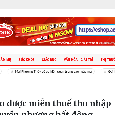
LÀM MẸ
SỨC KHỎE
GIÁO DỤC
VĂN HÓA - GIẢI TRÍ
THỊ TRƯ
ai Phương Thúy có sự kiện quan trọng vào ngày mai
Đại học đầu tiên
o được miễn thuế thu nhập