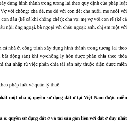
xây dựng hình thành trong tương lai theo quy định của pháp luật
 Vợ với chồng; cha đẻ, mẹ đẻ với con đẻ; cha nuôi, mẹ nuôi với
con dâu (kể cả khi chồng chết); cha vợ, mẹ vợ với con rể (kể cả
háu nội; ông ngoại, bà ngoại với cháu ngoại; anh, chị em ruột với
cả nhà ở, công trình xây dựng hình thành trong tương lai theo
 bất động sản) khi vợ/chồng ly hôn được phân chia theo thỏa
hì thu nhập từ việc phân chia tài sản này thuộc diện được miễn
theo pháp luật về quản lý thuế.
hất một nhà ở, quyền sử dụng đất ở tại Việt Nam được miễn
ở, quyền sử dụng đất ở và tài sản gắn liền với đất ở duy nhất