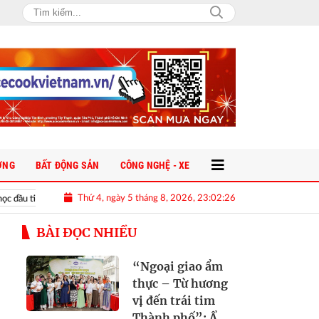
ỜNG
BẤT ĐỘNG SẢN
CÔNG NGHỆ - XE
Thứ 4, ngày 5 tháng 8, 2026, 23:02:27
 công bố dự kiến điểm chuẩn sau lọc ảo lần 1
Thời tiết hôm nay 6-8: B
BÀI ĐỌC NHIỀU
“Ngoại giao ẩm
thực – Từ hương
vị đến trái tim
Thành phố”: Ẩm