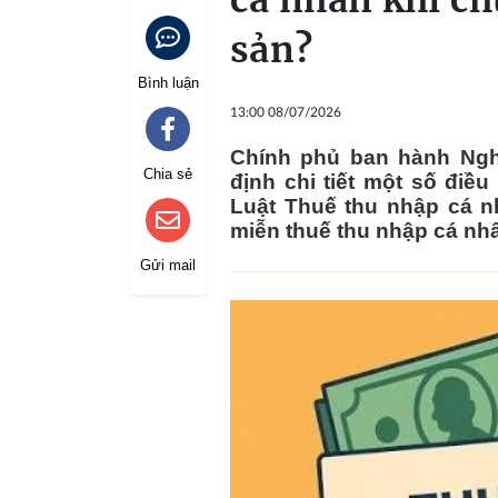
cá nhân khi c
sản?
Bình luận
13:00 08/07/2026
Chính phủ ban hành Ngh
Chia sẻ
định chi tiết một số điề
Luật Thuế thu nhập cá nh
miễn thuế thu nhập cá nh
Gửi mail