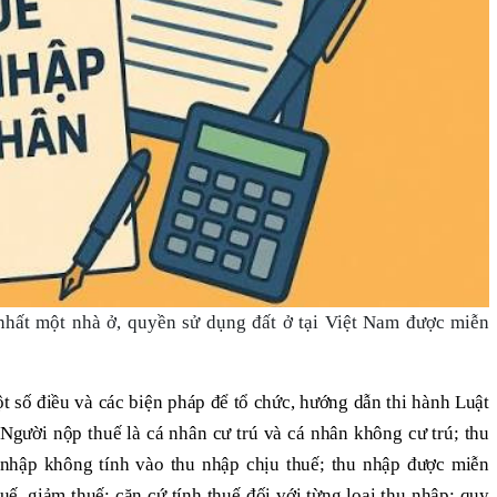
hất một nhà ở, quyền sử dụng đất ở tại Việt Nam được miễn
ột số điều và các biện pháp để tổ chức, hướng dẫn thi hành Luật
Người nộp thuế là cá nhân cư trú và cá nhân không cư trú; thu
 nhập không tính vào thu nhập chịu thuế; thu nhập được miễn
uế, giảm thuế; căn cứ tính thuế đối với từng loại thu nhập; quy