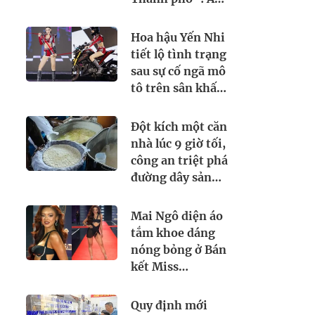
thực Việt Nam
kết nối tình hữu
Hoa hậu Yến Nhi
nghị quốc tế
tiết lộ tình trạng
sau sự cố ngã mô
tô trên sân khấu
Miss Grand
Vietnam 2026
Đột kích một căn
nhà lúc 9 giờ tối,
công an triệt phá
đường dây sản
xuất sữa giả từ
hóa chất, tịch
Mai Ngô diện áo
thu 5.300 lít và
tắm khoe dáng
loạt máy pha
nóng bỏng ở Bán
trộn công
kết Miss
nghiệp
Supranational
2026, ban tổ
Quy định mới