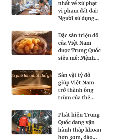
chức bị chê thiếu
nhất về xử phạt
chỉn chu
vi phạm đất đai:
Người sử dụng
đất không làm
thủ tục này có
Đặc sản triệu đô
thể bị xử phạt
của Việt Nam
mức cao nhất
được Trung Quốc
đến 3 triệu đồng
siêu mê: Mệnh
danh là 'vương
giả chi quả', lên
Sản vật tỷ đô
cả máy bay đi
giúp Việt Nam
quốc tế
trở thành ông
trùm của thế
giới: chiếm thị
phần 18% toàn
Phát hiện Trung
cầu, diện tích
Quốc đang vận
trồng hơn
hành tháp khoan
700.000 ha
hơn 30m, đào