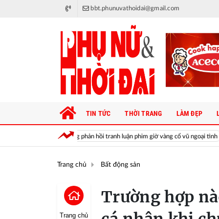
bbt.phunuvathoidai@gmail.com
TIN TỨC
THỜI TRANG
LÀM ĐẸP
NSƯT Chí Trung phản hồi tranh luận phim giờ vàng cổ vũ ngoại tình
M
Trang chủ
Bất động sản
Trường hợp nà
Trang chủ