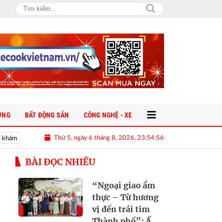
ỜNG
BẤT ĐỘNG SẢN
CÔNG NGHỆ - XE
Thứ 5, ngày 6 tháng 8, 2026, 23:54:58
3 chính sách cốt lõi thay đổi cách chúng ta sở hữu nhà ở
Người đàn ôn
BÀI ĐỌC NHIỀU
“Ngoại giao ẩm
thực – Từ hương
vị đến trái tim
Thành phố”: Ẩm