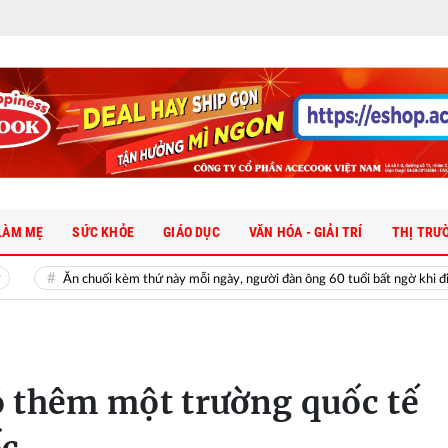
LÀM MẸ
SỨC KHỎE
GIÁO DỤC
VĂN HÓA - GIẢI TRÍ
THỊ TRƯ
uối kèm thứ này mỗi ngày, người đàn ông 60 tuổi bất ngờ khi đi khám
 thêm một trường quốc tế