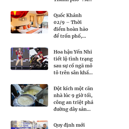
thực Việt Nam
kết nối tình hữu
Quốc Khánh
nghị quốc tế
02/9 – Thời
điểm hoàn hảo
để trốn phố,
chạm biển cùng
Seahorse Resort
Hoa hậu Yến Nhi
& Spa. Đặt lịch
tiết lộ tình trạng
ngay hôm nay!
sau sự cố ngã mô
tô trên sân khấu
Miss Grand
Vietnam 2026
Đột kích một căn
nhà lúc 9 giờ tối,
công an triệt phá
đường dây sản
xuất sữa giả từ
hóa chất, tịch
Quy định mới