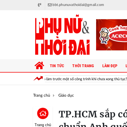
bbt.phunuvathoidai@gmail.com
TIN TỨC
THỜI TRANG
LÀM ĐẸP
PEC: Vì sao làm trước một số công trình khi chưa xong thủ tục?
Ăn ch
Trang chủ
Giáo dục
TP.HCM sắp có
Trang chủ