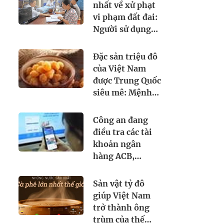
thu 5.300 lít và
nhất về xử phạt
loạt máy pha
vi phạm đất đai:
trộn công
Người sử dụng
nghiệp
đất không làm
thủ tục này có
Đặc sản triệu đô
thể bị xử phạt
của Việt Nam
mức cao nhất
được Trung Quốc
đến 3 triệu đồng
siêu mê: Mệnh
danh là 'vương
giả chi quả', lên
Công an đang
cả máy bay đi
điều tra các tài
quốc tế
khoản ngân
hàng ACB,
VPBank, Nam A
Bank,... sau đây:
Sản vật tỷ đô
Người từng phát
giúp Việt Nam
sinh giao dịch,
trở thành ông
chuyển tiền vào
trùm của thế