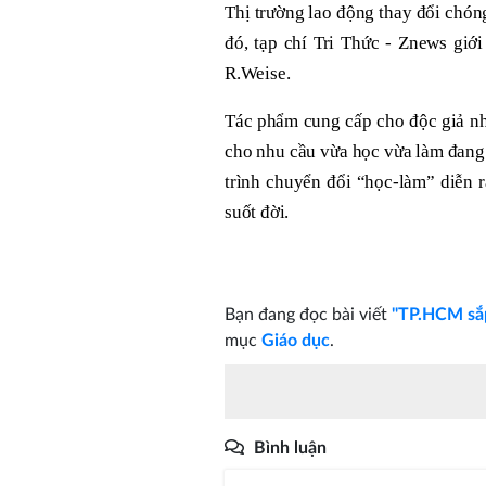
Thị trường lao động thay đổi chóng
đó, tạp chí Tri Thức - Znews giới
R.Weise.
Tác phẩm cung cấp cho độc giả nhữ
cho nhu cầu vừa học vừa làm đang 
trình chuyển đổi “học-làm” diễn ra
suốt đời.
Bạn đang đọc bài viết
"TP.HCM sắp
mục
Giáo dục
.
Bình luận