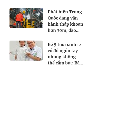
khẩn trương
giới: chiếm thị
trình báo
phần 18% toàn
Phát hiện Trung
cầu, diện tích
Quốc đang vận
trồng hơn
hành tháp khoan
700.000 ha
hơn 30m, đào
tìm dưới lòng đất
thứ cả thế giới
Bé 5 tuổi sinh ra
khao khát
có đủ ngón tay
nhưng không
thể cầm bút: Bác
sĩ Việt "biến"
ngón trỏ thành
ngón cái và kết
quả bất ngờ