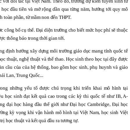
với đối tác tại Việt Nam. Theo đó, trường dự kiến tuyển sinh từ
 học đầu tiên và mở rộng dần qua từng năm, hướng tới quy mô
nh toàn phần, từ mầm non đến THPT.
c công bố cụ thể. Đại diện trường cho biết mức học phí sẽ thuộc
ợc thông báo trong thời gian tới.
ũng định hướng xây dựng môi trường giáo dục mang tính quốc tế
ọc thuật, nghệ thuật và thể thao. Học sinh theo học tại đây được
oàn cầu của của hệ thống, bao gồm học sinh, phụ huynh và giáo
hái Lan, Trung Quốc...
rong những yếu tố được chú trọng khi triển khai mô hình tại
 học sinh đạt kết quả cao trong các kỳ thi quốc tế như IB, A-
ờng đại học hàng đầu thế giới như Đại học Cambridge, Đại học
ường kỳ vọng khi vận hành mô hình tại Việt Nam, học sinh Việt
ị học thuật và kết quả đầu ra tương tự.