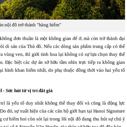
n nội đô trở thành "hàng hiếm"
 không đơn thuần là một không gian để ở, mà còn trở thành đại
lõi di sản của Thủ đô. Nếu các dòng sản phẩm trung cấp có thể
a vùng ven, thì giới tinh hoa lại không có sự lựa chọn thay thế
ạo. Đặc biệt các dự án sở hữu tầm nhìn trực tiếp ra không gian
oại hình khan hiếm nhất, do phụ thuộc đồng thời vào hai yếu tố
- Sức hút từ vị trí đắt giá
trí là yếu tố duy nhất không thể thay đổi và cũng là động lực
. Do đó, sự xuất hiện của các căn hộ giới hạn tại Hanoi Signature
ng cư hiếm hoi còn sót lại trong lõi nội đô đang thu hút sự chú ý
ạc tại số 6 Nguyễn Văn Huyên, tòa tháp sở hữu tọa độ độc bản –