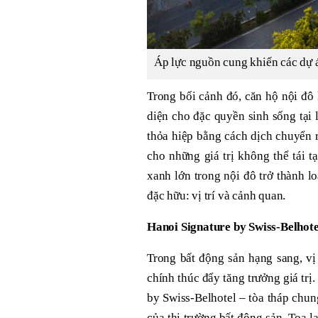
Áp lực nguồn cung khiến các dự á
Trong bối cảnh đó, căn hộ nội đô
diện cho đặc quyền sinh sống tại 
thỏa hiệp bằng cách dịch chuyển r
cho những giá trị không thể tái t
xanh lớn trong nội đô trở thành l
đặc hữu: vị trí và cảnh quan.
Hanoi Signature by Swiss-Belhotel 
Trong bất động sản hạng sang, vị 
chính thúc đẩy tăng trưởng giá trị
by Swiss-Belhotel – tòa tháp chu
của thị trường bất đông sản. Tọa l