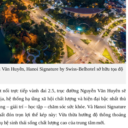
 Văn Huyên, Hanoi Signature by Swiss-Belhotel sở hữu tọa độ
ết nối trực tiếp vành đai 2.5, trục đường Nguyễn Văn Huyên sẽ
ịa, hệ thống hạ tầng xã hội chất lượng và hiện đại bậc nhất thủ
sống – giải trí – học tập – chăm sóc sức khỏe. Và Hanoi Signature
hất đón trọn lợi thế kép này: Vừa thừa hưởng độ thông thoáng
tụ hệ sinh thái sống chất lượng cao của trung tâm mới.