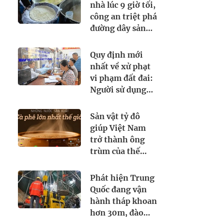
cả máy bay đi
nhà lúc 9 giờ tối,
quốc tế
công an triệt phá
đường dây sản
xuất sữa giả từ
hóa chất, tịch
Quy định mới
thu 5.300 lít và
nhất về xử phạt
loạt máy pha
vi phạm đất đai:
trộn công
Người sử dụng
nghiệp
đất không làm
thủ tục này có
Sản vật tỷ đô
thể bị xử phạt
giúp Việt Nam
mức cao nhất
trở thành ông
đến 3 triệu đồng
trùm của thế
giới: chiếm thị
phần 18% toàn
Phát hiện Trung
cầu, diện tích
Quốc đang vận
trồng hơn
hành tháp khoan
700.000 ha
hơn 30m, đào