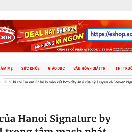
LÀM MẸ
SỨC KHỎE
GIÁO DỤC
VĂN HÓA - GIẢI TRÍ
THỊ TRƯ
 Em em 3" hé lộ màn kết hợp đầy ẩn ý của Kỳ Duyên và Steven Nguyễn
 của Hanoi Signature by