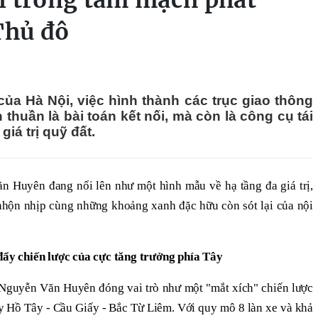
l trong tâm mạch phát
Thủ đô
ủa Hà Nội, việc hình thành các trục giao thông
huần là bài toán kết nối, mà còn là công cụ tái
giá trị quỹ đất.
 Huyên đang nổi lên như một hình mẫu về hạ tầng đa giá trị,
ị nhộn nhịp cùng những khoảng xanh đặc hữu còn sót lại của nội
y chiến lược của cực tăng trưởng phía Tây
Nguyễn Văn Huyên đóng vai trò như một "mắt xích" chiến lược
ây Hồ Tây - Cầu Giấy - Bắc Từ Liêm. Với quy mô 8 làn xe và khả