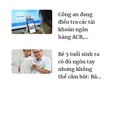
tìm dưới lòng đất
thứ cả thế giới
Công an đang
khao khát
điều tra các tài
khoản ngân
hàng ACB,
VPBank, Nam A
Bank,... sau đây:
Bé 5 tuổi sinh ra
Người từng phát
có đủ ngón tay
sinh giao dịch,
nhưng không
chuyển tiền vào
thể cầm bút: Bác
khẩn trương
sĩ Việt "biến"
trình báo
ngón trỏ thành
ngón cái và kết
quả bất ngờ