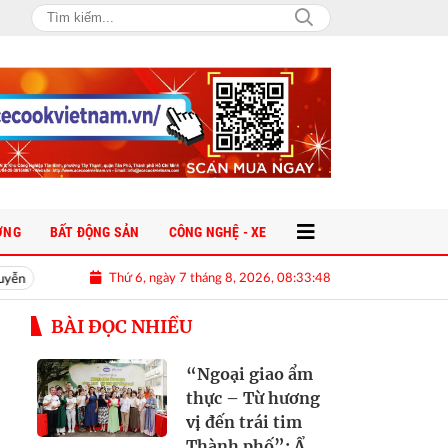
ỜNG
BẤT ĐỘNG SẢN
CÔNG NGHỆ - XE
Thứ 6, ngày 7 tháng 8, 2026, 08:33:49
Chi tiết 'kẻ thách thức' Honda Vision vừa ra mắt: Thiết kế đẹp như SH Mode, gi
BÀI ĐỌC NHIỀU
“Ngoại giao ẩm
thực – Từ hương
vị đến trái tim
Thành phố”: Ẩm