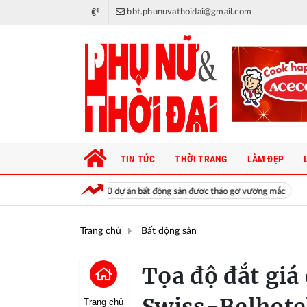
bbt.phunuvathoidai@gmail.com
TIN TỨC
THỜI TRANG
LÀM ĐẸP
g lực từ 1.000 dự án bất động sản được tháo gỡ vưỡng mắc
"Chị chị
Trang chủ
Bất động sản
Tọa độ đắt giá
Trang chủ