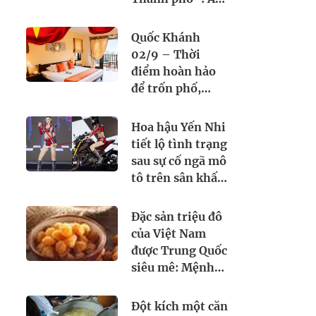
thực Việt Nam
kết nối tình hữu
Quốc Khánh
nghị quốc tế
02/9 – Thời
điểm hoàn hảo
để trốn phố,
chạm biển cùng
Seahorse Resort
Hoa hậu Yến Nhi
& Spa. Đặt lịch
tiết lộ tình trạng
ngay hôm nay!
sau sự cố ngã mô
tô trên sân khấu
Miss Grand
Vietnam 2026
Đặc sản triệu đô
của Việt Nam
được Trung Quốc
siêu mê: Mệnh
danh là 'vương
giả chi quả', lên
Đột kích một căn