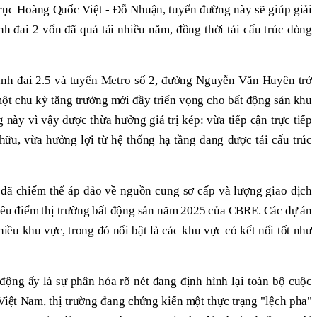
 trục Hoàng Quốc Việt - Đỗ Nhuận, tuyến đường này sẽ giúp giải
nh đai 2 vốn đã quá tải nhiều năm, đồng thời tái cấu trúc dòng
ành đai 2.5 và tuyến Metro số 2, đường Nguyễn Văn Huyên trở
một chu kỳ tăng trưởng mới đầy triển vọng cho bất động sản khu
g này vì vậy được thừa hưởng giá trị kép: vừa tiếp cận trực tiếp
hữu, vừa hưởng lợi từ hệ thống hạ tầng đang được tái cấu trúc
đã chiếm thế áp đảo về nguồn cung sơ cấp và lượng giao dịch
Tiêu điểm thị trường bất động sản năm 2025 của CBRE. Các dự án
iều khu vực, trong đó nổi bật là các khu vực có kết nối tốt như
động ấy là sự phân hóa rõ nét đang định hình lại toàn bộ cuộc
 Việt Nam, thị trường đang chứng kiến một thực trạng "lệch pha"