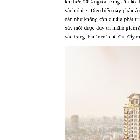
khi hơn 90% nguồn cung căn hộ th
vành đai 3. Diễn biến này phản á
gần như không còn dư địa phát tri
xây mới được duy trì nhằm giảm áp
vào trạng thái "nén" cực đại, đẩy m