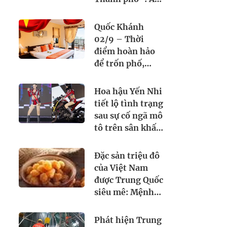
thực Việt Nam
kết nối tình hữu
Quốc Khánh
nghị quốc tế
02/9 – Thời
điểm hoàn hảo
để trốn phố,
chạm biển cùng
Seahorse Resort
Hoa hậu Yến Nhi
& Spa. Đặt lịch
tiết lộ tình trạng
ngay hôm nay!
sau sự cố ngã mô
tô trên sân khấu
Miss Grand
Vietnam 2026
Đặc sản triệu đô
của Việt Nam
được Trung Quốc
siêu mê: Mệnh
danh là 'vương
giả chi quả', lên
Phát hiện Trung