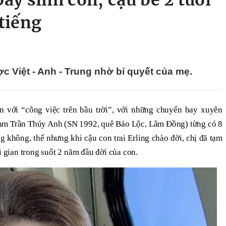
bay sinh con, cậu bé 2 tuổi
 tiếng
ợc Việt - Anh - Trung nhờ bí quyết của mẹ.
 với “công việc trên bầu trời”, với những chuyến bay xuyên
hạm Trần Thúy Anh (SN 1992, quê Bảo Lộc, Lâm Đồng) từng có 8
g không, thế nhưng khi cậu con trai Erling chào đời, chị đã tạm
i gian trong suốt 2 năm đầu đời của con.