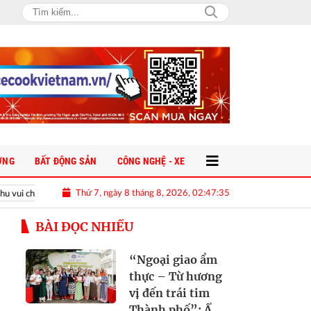
ỜNG
BẤT ĐỘNG SẢN
CÔNG NGHỆ - XE
Thứ 7, ngày 8 tháng 8, 2026, 02:47:36
uối chín đừng chỉ bóc vỏ ăn ngay: Thử hấp theo cách này để đổi vị và bổ sung d
BÀI ĐỌC NHIỀU
“Ngoại giao ẩm
thực – Từ hương
vị đến trái tim
Thành phố”: Ẩm