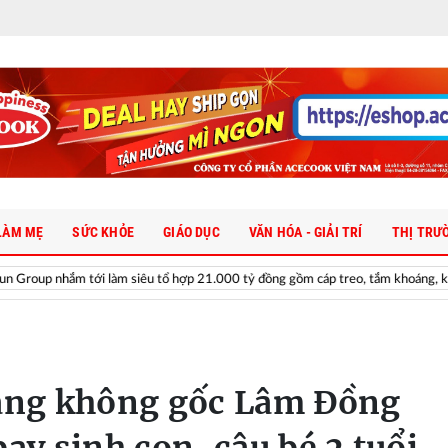
LÀM MẸ
SỨC KHỎE
GIÁO DỤC
VĂN HÓA - GIẢI TRÍ
THỊ TRƯ
siêu tổ hợp 21.000 tỷ đồng gồm cáp treo, tắm khoáng, khu vui chơi
Ch
hàng không gốc Lâm Đồng