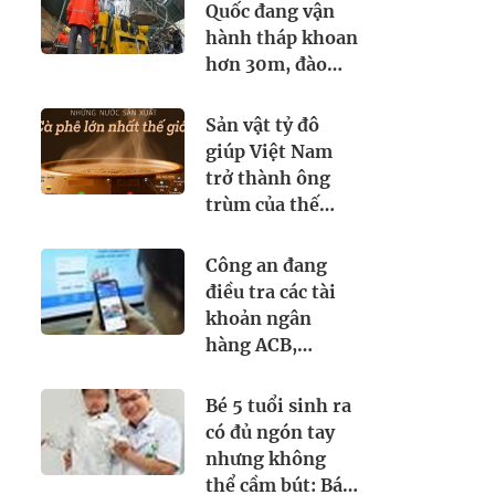
cả máy bay đi
Quốc đang vận
quốc tế
hành tháp khoan
hơn 30m, đào
tìm dưới lòng đất
thứ cả thế giới
Sản vật tỷ đô
khao khát
giúp Việt Nam
trở thành ông
trùm của thế
giới: chiếm thị
phần 18% toàn
Công an đang
cầu, diện tích
điều tra các tài
trồng hơn
khoản ngân
700.000 ha
hàng ACB,
VPBank, Nam A
Bank,... sau đây:
Bé 5 tuổi sinh ra
Người từng phát
có đủ ngón tay
sinh giao dịch,
nhưng không
chuyển tiền vào
thể cầm bút: Bác