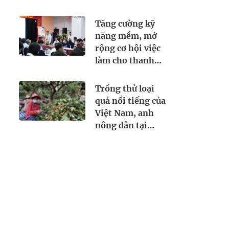
khẩn trương
sĩ Việt "biến"
trình báo
ngón trỏ thành
Tăng cường kỹ
ngón cái và kết
năng mềm, mở
quả bất ngờ
rộng cơ hội việc
làm cho thanh
thiếu niên
Trồng thử loại
quả nổi tiếng của
Việt Nam, anh
nông dân tại
Bangladesh
trúng lớn: Giá
bán hơn
200.000
đồng/kg, mỗi
năm thu hoạch 2
vụ