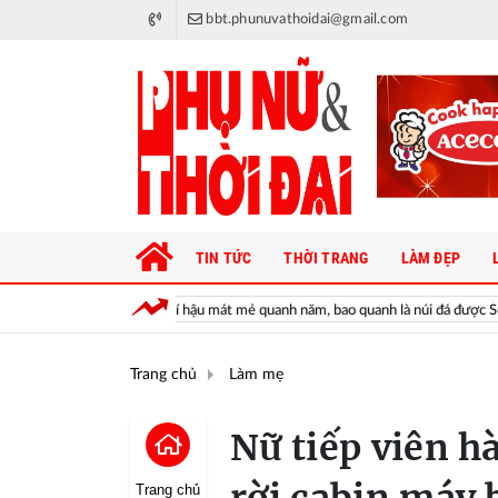
bbt.phunuvathoidai@gmail.com
TIN TỨC
THỜI TRANG
LÀM ĐẸP
i khí hậu mát mẻ quanh năm, bao quanh là núi đá được Sun Group nhắm tới làm 
Trang chủ
Làm mẹ
Nữ tiếp viên 
Trang chủ