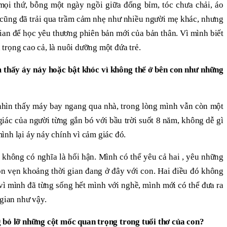
mọi thứ, bỗng một ngày ngồi giữa đống bỉm, tóc chưa chải, áo
 cũng đã trải qua trầm cảm nhẹ như nhiều người mẹ khác, nhưng
gian để học yêu thương phiên bản mới của bản thân. Vì mình biết
trọng cao cả, là nuôi dưỡng một đứa trẻ.
 thấy áy náy hoặc bật khóc vì không thể ở bên con như những
nhìn thấy máy bay ngang qua nhà, trong lòng mình vẫn còn một
 giác của người từng gắn bó với bầu trời suốt 8 năm, không dễ gì
ình lại áy náy chính vì cảm giác đó.
không có nghĩa là hối hận. Mình có thể yêu cả hai , yêu những
rọn vẹn khoảng thời gian đang ở đây với con. Hai điều đó không
 vì mình đã từng sống hết mình với nghề, mình mới có thể đưa ra
 gian như vậy.
g bỏ lỡ những cột mốc quan trọng trong tuổi thơ của con?