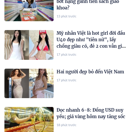
bớt nặng gánh tiền sách giáo
khoa?
13 phút trước
Mỹ nhân Việt là hot girl đời đầu
U40 đẹp như "tiên nữ", lấy
chồng giàu có, đẻ 2 con vẫn giữ
body nóng bỏng
17 phút trước
Hai người đẹp bỏ đến Việt Nam
17 phút trước
Đọc nhanh 6-8: Đồng USD suy
yếu; giá vàng hôm nay tăng sốc
18 phút trước