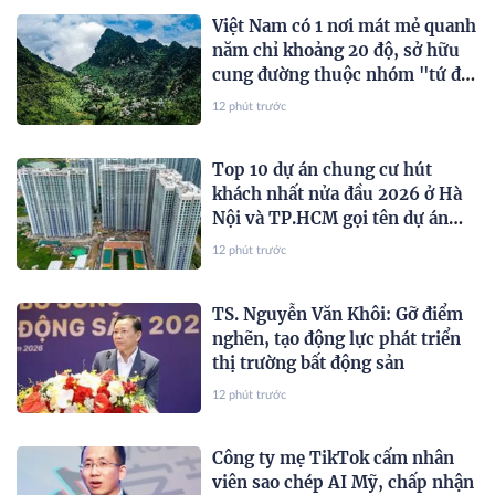
Việt Nam có 1 nơi mát mẻ quanh
năm chỉ khoảng 20 độ, sở hữu
cung đường thuộc nhóm "tứ đại
đỉnh đèo", được Oscar du lịch
12 phút trước
vinh danh liên tục
Top 10 dự án chung cư hút
khách nhất nửa đầu 2026 ở Hà
Nội và TP.HCM gọi tên dự án
của Sunshine Group, MIK
12 phút trước
Group, Masterise Homes, Phú
Mỹ Hưng...
TS. Nguyễn Văn Khôi: Gỡ điểm
nghẽn, tạo động lực phát triển
thị trường bất động sản
12 phút trước
Công ty mẹ TikTok cấm nhân
viên sao chép AI Mỹ, chấp nhận