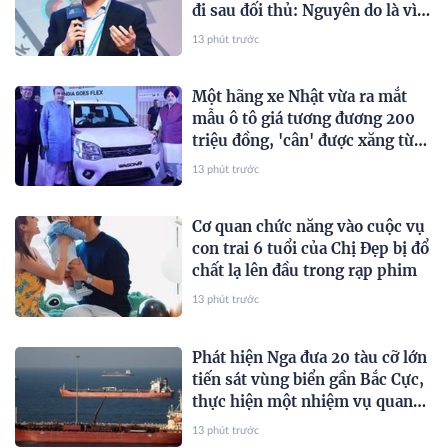
đi sau đối thủ: Nguyên do là vì
ứng dụng này
13 phút trước
Một hãng xe Nhật vừa ra mắt
mẫu ô tô giá tương đương 200
triệu đồng, 'cân' được xăng từ
E20 đến E100
13 phút trước
Cơ quan chức năng vào cuộc vụ
con trai 6 tuổi của Chị Đẹp bị đổ
chất lạ lên đầu trong rạp phim
13 phút trước
Phát hiện Nga đưa 20 tàu cỡ lớn
tiến sát vùng biển gần Bắc Cực,
thực hiện một nhiệm vụ quan
trọng
13 phút trước