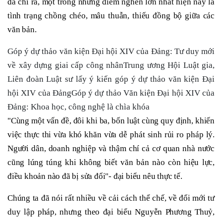
đã chỉ ra, một trong những điểm nghẽn lớn nhất hiện nay là
tình trạng chồng chéo, mâu thuẫn, thiếu đồng bộ giữa các
văn bản.
Góp ý dự thảo văn kiện Đại hội XIV của Đảng: Tư duy mới
về xây dựng giai cấp công nhânTrung ương Hội Luật gia,
Liên đoàn Luật sư lấy ý kiến góp ý dự thảo văn kiện Đại
hội XIV của ĐảngGóp ý dự thảo Văn kiện Đại hội XIV của
Đảng: Khoa học, công nghệ là chìa khóa
"Cùng một vấn đề, đôi khi ba, bốn luật cùng quy định, khiến
việc thực thi vừa khó khăn vừa dễ phát sinh rủi ro pháp lý.
Người dân, doanh nghiệp và thậm chí cả cơ quan nhà nước
cũng lúng túng khi không biết văn bản nào còn hiệu lực,
điều khoản nào đã bị sửa đổi"- đại biểu nêu thực tế.
Chúng ta đã nói rất nhiều về cải cách thể chế, về đổi mới tư
duy lập pháp, nhưng theo đại biểu Nguyễn Phương Thuỷ,