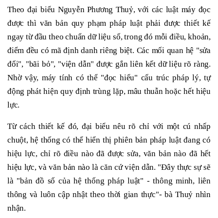
Theo đại biểu Nguyễn Phương Thuỷ, với các luật máy đọc
được thì văn bản quy phạm pháp luật phải được thiết kế
ngay từ đầu theo chuẩn dữ liệu số, trong đó mỗi điều, khoản,
điểm đều có mã định danh riêng biệt. Các mối quan hệ "sửa
đổi", "bãi bỏ", "viện dẫn" được gắn liên kết dữ liệu rõ ràng.
Nhờ vậy, máy tính có thể "đọc hiểu" cấu trúc pháp lý, tự
động phát hiện quy định trùng lặp, mâu thuẫn hoặc hết hiệu
lực.
Từ cách thiết kế đó, đại biểu nêu rõ chỉ với một cú nhấp
chuột, hệ thống có thể hiển thị phiên bản pháp luật đang có
hiệu lực, chỉ rõ điều nào đã được sửa, văn bản nào đã hết
hiệu lực, và văn bản nào là căn cứ viện dẫn. "Đây thực sự sẽ
là "bản đồ số của hệ thống pháp luật" - thông minh, liên
thông và luôn cập nhật theo thời gian thực"- bà Thuỷ nhìn
nhận.