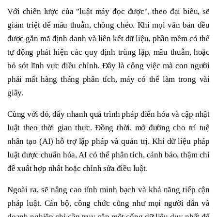
Với chiến lược của "luật máy đọc được", theo đại biểu, sẽ
giảm triệt để mâu thuẫn, chồng chéo. Khi mọi văn bản đều
được gắn mã định danh và liên kết dữ liệu, phần mềm có thể
tự động phát hiện các quy định trùng lặp, mâu thuẫn, hoặc
bỏ sót lĩnh vực điều chỉnh. Đây là công việc mà con người
phải mất hàng tháng phân tích, máy có thể làm trong vài
giây.
Cùng với đó, đẩy nhanh quá trình pháp điển hóa và cập nhật
luật theo thời gian thực. Đồng thời, mở đường cho trí tuệ
nhân tạo (AI) hỗ trợ lập pháp và quản trị. Khi dữ liệu pháp
luật được chuẩn hóa, AI có thể phân tích, cảnh báo, thậm chí
đề xuất hợp nhất hoặc chỉnh sửa điều luật.
Ngoài ra, sẽ nâng cao tính minh bạch và khả năng tiếp cận
pháp luật. Cán bộ, công chức cũng như mọi người dân và
doanh nghiệp chỉ cần truy cập một cổng dữ liệu duy nhất để