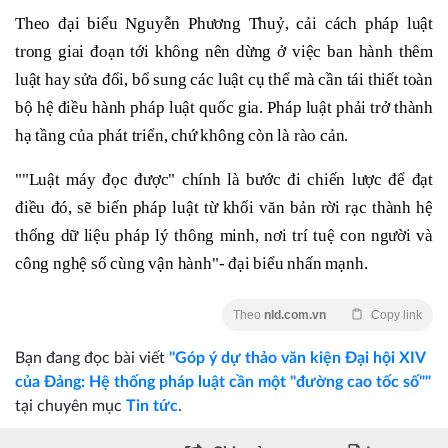
Theo đại biểu Nguyễn Phương Thuỷ, cải cách pháp luật
trong giai đoạn tới không nên dừng ở việc ban hành thêm
luật hay sửa đổi, bổ sung các luật cụ thể mà cần tái thiết toàn
bộ hệ điều hành pháp luật quốc gia. Pháp luật phải trở thành
hạ tầng của phát triển, chứ không còn là rào cản.
""Luật máy đọc được" chính là bước đi chiến lược để đạt
điều đó, sẽ biến pháp luật từ khối văn bản rời rạc thành hệ
thống dữ liệu pháp lý thông minh, nơi trí tuệ con người và
công nghệ số cùng vận hành"- đại biểu nhấn mạnh.
Theo
nld.com.vn
Copy link
Bạn đang đọc bài viết
"Góp ý dự thảo văn kiện Đại hội XIV
của Đảng: Hệ thống pháp luật cần một "đường cao tốc số""
tại chuyên mục
Tin tức
.