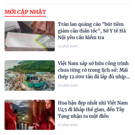
MỚI CẬP NHẬT
Tràn lan quảng cáo "bút tiêm
giảm cân thần tốc", Sở Y tế Hà
Nội yêu cầu kiểm tra
12 phút trước
Việt Nam sắp sở hữu công trình
chưa từng có trong lịch sử: Mái
thép 12.000 tấn đã lắp đủ nhịp,
nơi lớn hơn địa điểm trao giải
12 phút trước
Oscar cũng dần lộ diện
Hoa hậu đẹp nhất nhì Việt Nam
U45 đi khắp thế gian, đến Tây
Tạng nhận ra một điều
12 phút trước