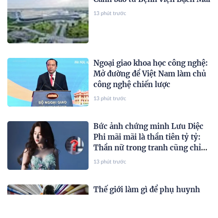
13 phút trước
Ngoại giao khoa học công nghệ:
Mở đường để Việt Nam làm chủ
công nghệ chiến lược
13 phút trước
Bức ảnh chứng minh Lưu Diệc
Phi mãi mãi là thần tiên tỷ tỷ:
Thần nữ trong tranh cũng chỉ
đến vậy
13 phút trước
Thế giới làm gì để phụ huynh
bớt nặng gánh tiền sách giáo
khoa?