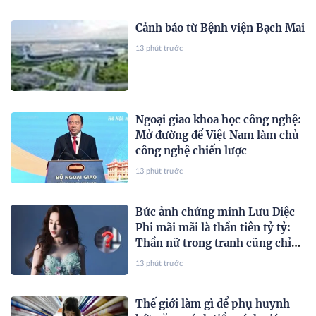
Cảnh báo từ Bệnh viện Bạch Mai
13 phút trước
Ngoại giao khoa học công nghệ:
Mở đường để Việt Nam làm chủ
công nghệ chiến lược
13 phút trước
Bức ảnh chứng minh Lưu Diệc
Phi mãi mãi là thần tiên tỷ tỷ:
Thần nữ trong tranh cũng chỉ
đến vậy
13 phút trước
Thế giới làm gì để phụ huynh