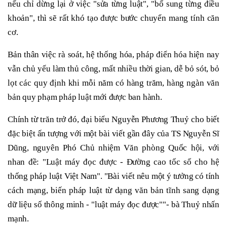
nếu chỉ dừng lại ở việc "sửa từng luật", "bổ sung từng điều
khoản", thì sẽ rất khó tạo được bước chuyển mang tính căn
cơ.
Bản thân việc rà soát, hệ thống hóa, pháp điển hóa hiện nay
vẫn chủ yếu làm thủ công, mất nhiều thời gian, dễ bỏ sót, bỏ
lọt các quy định khi mỗi năm có hàng trăm, hàng ngàn văn
bản quy phạm pháp luật mới được ban hành.
Chính từ trăn trở đó, đại biểu Nguyễn Phương Thuỷ cho biết
đặc biệt ấn tượng với một bài viết gần đây của TS Nguyễn Sĩ
Dũng, nguyên Phó Chủ nhiệm Văn phòng Quốc hội, với
nhan đề: "Luật máy đọc được - Đường cao tốc số cho hệ
thống pháp luật Việt Nam". "Bài viết nêu một ý tưởng có tính
cách mạng, biến pháp luật từ dạng văn bản tĩnh sang dạng
dữ liệu số thông minh - "luật máy đọc được""- bà Thuỷ nhấn
mạnh.