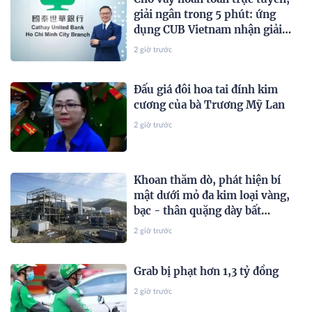
giải ngân trong 5 phút: ứng
dụng CUB Vietnam nhận giải
thưởng quốc tế
2 giờ trước
Đấu giá đôi hoa tai đính kim
cương của bà Trương Mỹ Lan
2 giờ trước
Khoan thăm dò, phát hiện bí
mật dưới mỏ đa kim loại vàng,
bạc - thân quặng dày bất
thường hé lộ dư địa khai thác
2 giờ trước
lớn
Grab bị phạt hơn 1,3 tỷ đồng
2 giờ trước