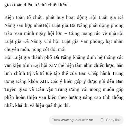
giao toàn diện, tự chủ chiến lược.
Kiện toàn tổ chức, phát huy hoạt động Hội Luật gia Đà
Nẵng sau hợp nhấtHội Luật gia Đà Nẵng phát động phong
trào Văn minh ngày hội lớn – Cùng mang rác về nhàHội
Luật gia Đà Nẵng: Chi hội Luật gia Văn phòng, hạt nhân
chuyên môn, nòng cốt đổi mới
Hội Luật gia thành phố Đà Nẵng khẳng định hệ thống các
văn kiện trình Đại hội XIV thể hiện tầm nhìn chiến lược, bản
lĩnh chính trị và trí tuệ tập thể của Ban Chấp hành Trung
ương Đảng khóa XIII. Các ý kiến góp ý được gửi đến Ban
Tuyên giáo và Dân vận Trung ương với mong muốn góp
phần hoàn thiện văn kiện theo hướng nâng cao tính thống
nhất, khả thi và hiệu quả thực thi.
Theo
www.nguoiduatin.vn
Copy link