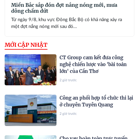
Miền Bắc sắp đón đợt nắng nóng mới, mưa
dông chấm dứt
Từ ngày 9/8, khu vực Đông Bắc Bộ có khả năng xảy ra
một đợt nắng nóng mới sau đó...
MỚI CẬP NHẬT
CT Group cam kết đưa công
nghệ chiến lược vào 'bài toán
lớn' của Cần Thơ
2 giờ trước
Công an phối hợp tổ chức thi lại
ở chuyên Tuyên Quang
2 giờ trước
Cho vay hoàn toàn trực tuyến,