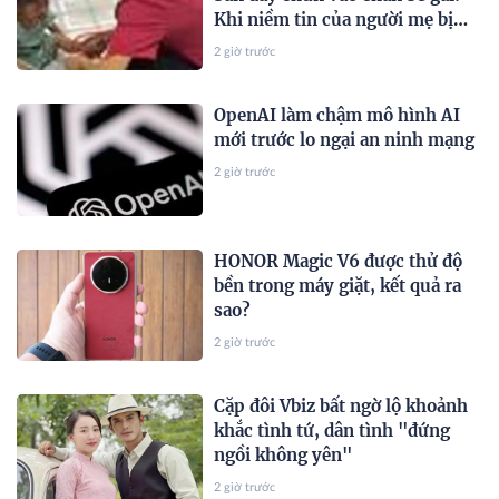
Khi niềm tin của người mẹ bị
gặm nhấm bởi những con sâu
2 giờ trước
mọt
OpenAI làm chậm mô hình AI
mới trước lo ngại an ninh mạng
2 giờ trước
HONOR Magic V6 được thử độ
bền trong máy giặt, kết quả ra
sao?
2 giờ trước
Cặp đôi Vbiz bất ngờ lộ khoảnh
khắc tình tứ, dân tình "đứng
ngồi không yên"
2 giờ trước