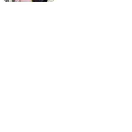
Loạt ảnh của Mai Phương Thuý
tại Mỹ
2 giờ trước
Hanoi Metro lập kỷ lục về lượng
khách và lợi nhuận
2 giờ trước
Đây là mẹ đơn thân đáng gờm
của Vbiz, sắc vóc U46 không ai
so nổi
2 giờ trước
Điểm chuẩn đại học 2026 sắp