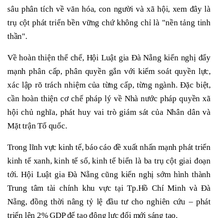
sâu phân tích về văn hóa, con người và xã hội, xem đây là
trụ cột phát triển bền vững chứ không chỉ là "nền tảng tinh
thần".
Về hoàn thiện thể chế, Hội Luật gia Đà Nẵng kiến nghị đẩy
mạnh phân cấp, phân quyền gắn với kiểm soát quyền lực,
xác lập rõ trách nhiệm của từng cấp, từng ngành. Đặc biệt,
cần hoàn thiện cơ chế pháp lý về Nhà nước pháp quyền xã
hội chủ nghĩa, phát huy vai trò giám sát của Nhân dân và
Mặt trận Tổ quốc.
Trong lĩnh vực kinh tế, báo cáo đề xuất nhấn mạnh phát triển
kinh tế xanh, kinh tế số, kinh tế biển là ba trụ cột giai đoạn
tới. Hội Luật gia Đà Nẵng cũng kiến nghị sớm hình thành
Trung tâm tài chính khu vực tại Tp.Hồ Chí Minh và Đà
Nẵng, đồng thời nâng tỷ lệ đầu tư cho nghiên cứu – phát
triển lên 2% GDP để tạo động lực đổi mới sáng tạo.