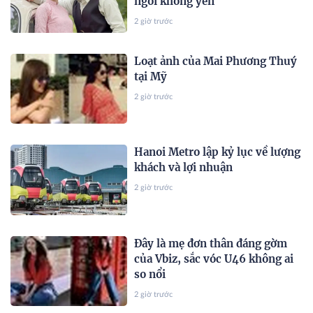
ngồi không yên"
2 giờ trước
Loạt ảnh của Mai Phương Thuý
tại Mỹ
2 giờ trước
Hanoi Metro lập kỷ lục về lượng
khách và lợi nhuận
2 giờ trước
Đây là mẹ đơn thân đáng gờm
của Vbiz, sắc vóc U46 không ai
so nổi
2 giờ trước