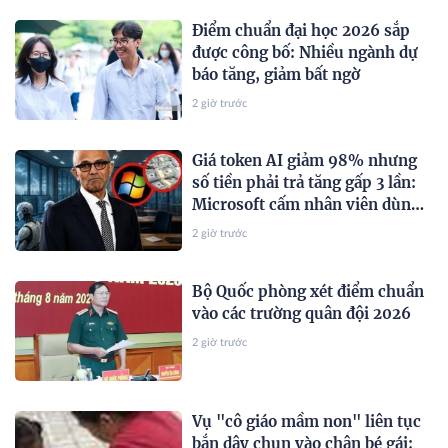
Điểm chuẩn đại học 2026 sắp
được công bố: Nhiều ngành dự
báo tăng, giảm bất ngờ
2 giờ trước
Giá token AI giảm 98% nhưng
số tiền phải trả tăng gấp 3 lần:
Microsoft cấm nhân viên dùng
AI bừa bãi
2 giờ trước
Bộ Quốc phòng xét điểm chuẩn
vào các trường quân đội 2026
2 giờ trước
Vụ "cô giáo mầm non" liên tục
bắn dây chun vào chân bé gái: