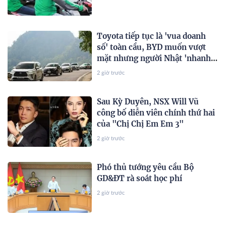
Toyota tiếp tục là 'vua doanh
số' toàn cầu, BYD muốn vượt
mặt nhưng người Nhật 'nhanh
hơn' ở một điểm
2 giờ trước
Sau Kỳ Duyên, NSX Will Vũ
công bố diễn viên chính thứ hai
của "Chị Chị Em Em 3"
2 giờ trước
Phó thủ tướng yêu cầu Bộ
GD&ĐT rà soát học phí
2 giờ trước