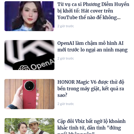
Từ vụ ca sĩ Phương Diễm Huyền
bị khởi tố: Hát cover trên
YouTube thế nào để không
vướng bản quyền?
2 giờ trước
OpenAI làm chậm mô hình AI
mới trước lo ngại an ninh mạng
2 giờ trước
HONOR Magic V6 được thử độ
bền trong máy giặt, kết quả ra
sao?
2 giờ trước
Cặp đôi Vbiz bất ngờ lộ khoảnh
khắc tình tứ, dân tình "đứng