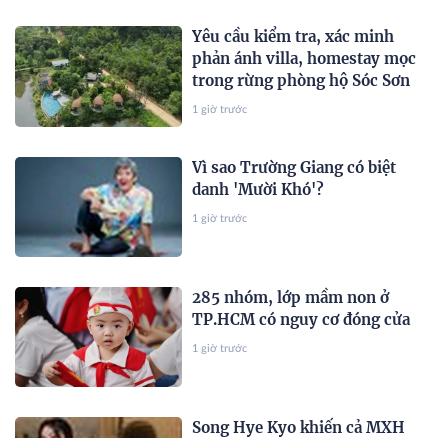
Yêu cầu kiểm tra, xác minh
phản ánh villa, homestay mọc
trong rừng phòng hộ Sóc Sơn
1 giờ trước
Vì sao Trường Giang có biệt
danh 'Mười Khó'?
1 giờ trước
285 nhóm, lớp mầm non ở
TP.HCM có nguy cơ đóng cửa
1 giờ trước
Song Hye Kyo khiến cả MXH