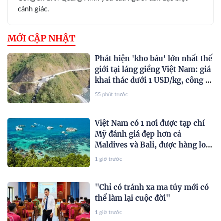
cảnh giác.
MỚI CẬP NHẬT
Phát hiện 'kho báu' lớn nhất thế
giới tại láng giềng Việt Nam: giá
khai thác dưới 1 USD/kg, công ty
được Bill Gates, Amazon hậu
55 phút trước
thuẫn lập tức quan tâm
Việt Nam có 1 nơi được tạp chí
Mỹ đánh giá đẹp hơn cả
Maldives và Bali, được hàng loạt
“ông lớn” Sun Group,
1 giờ trước
Vingroup, BIM Group... chọn
làm điểm đến
"Chỉ có tránh xa ma túy mới có
thể làm lại cuộc đời"
1 giờ trước