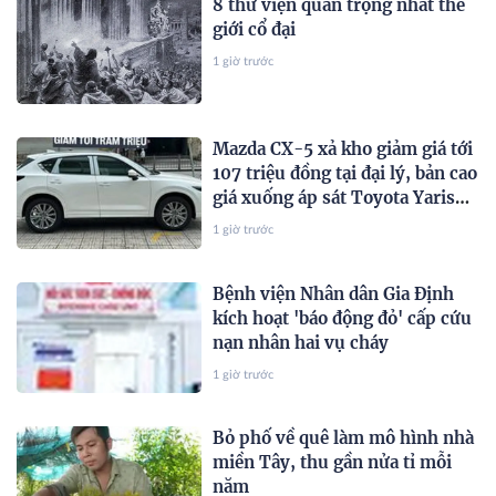
8 thư viện quan trọng nhất thế
giới cổ đại
1 giờ trước
Mazda CX-5 xả kho giảm giá tới
107 triệu đồng tại đại lý, bản cao
giá xuống áp sát Toyota Yaris
Cross
1 giờ trước
Bệnh viện Nhân dân Gia Định
kích hoạt 'báo động đỏ' cấp cứu
nạn nhân hai vụ cháy
1 giờ trước
Bỏ phố về quê làm mô hình nhà
miền Tây, thu gần nửa tỉ mỗi
năm