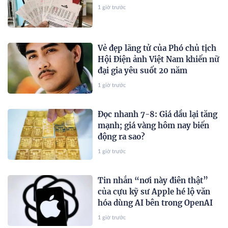
1 giờ trước
Vẻ đẹp lãng tử của Phó chủ tịch
Hội Điện ảnh Việt Nam khiến nữ
đại gia yêu suốt 20 năm
1 giờ trước
Đọc nhanh 7-8: Giá dầu lại tăng
mạnh; giá vàng hôm nay biến
động ra sao?
1 giờ trước
Tin nhắn “nơi này điên thật”
của cựu kỹ sư Apple hé lộ văn
hóa dùng AI bên trong OpenAI
1 giờ trước