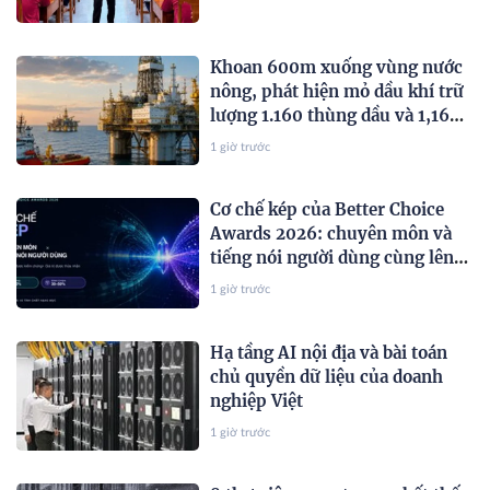
Khoan 600m xuống vùng nước
nông, phát hiện mỏ dầu khí trữ
lượng 1.160 thùng dầu và 1,16
triệu mét khối khí mỗi ngày
1 giờ trước
Cơ chế kép của Better Choice
Awards 2026: chuyên môn và
tiếng nói người dùng cùng lên
tiếng
1 giờ trước
Hạ tầng AI nội địa và bài toán
chủ quyền dữ liệu của doanh
nghiệp Việt
1 giờ trước