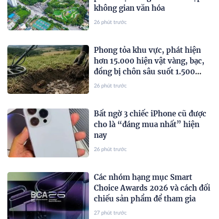
không gian văn hóa
26 phút trước
Phong tỏa khu vực, phát hiện
hơn 15.000 hiện vật vàng, bạc,
đồng bị chôn sâu suốt 1.500
năm - giá trị tương đương 63 tỷ
26 phút trước
đồng
Bất ngờ 3 chiếc iPhone cũ được
cho là “đáng mua nhất” hiện
nay
26 phút trước
Các nhóm hạng mục Smart
Choice Awards 2026 và cách đối
chiếu sản phẩm để tham gia
27 phút trước