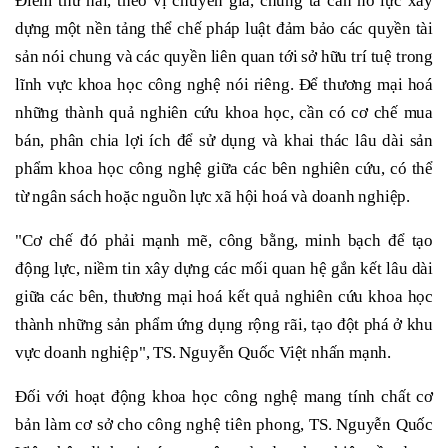
Điểm thứ hai, theo vị chuyên gia, chúng ta cần nỗ lực xây
dựng một nền tảng thể chế pháp luật đảm bảo các quyền tài
sản nói chung và các quyền liên quan tới sở hữu trí tuệ trong
lĩnh vực khoa học công nghệ nói riêng. Để thương mại hoá
những thành quả nghiên cứu khoa học, cần có cơ chế mua
bán, phân chia lợi ích để sử dụng và khai thác lâu dài sản
phẩm khoa học công nghệ giữa các bên nghiên cứu, có thể
từ ngân sách hoặc nguồn lực xã hội hoá và doanh nghiệp.
"Cơ chế đó phải mạnh mẽ, công bằng, minh bạch để tạo
động lực, niềm tin xây dựng các mối quan hệ gắn kết lâu dài
giữa các bên, thương mại hoá kết quả nghiên cứu khoa học
thành những sản phẩm ứng dụng rộng rãi, tạo đột phá ở khu
vực doanh nghiệp", TS. Nguyễn Quốc Việt nhấn mạnh.
Đối với hoạt động khoa học công nghệ mang tính chất cơ
bản làm cơ sở cho công nghệ tiên phong, TS. Nguyễn Quốc