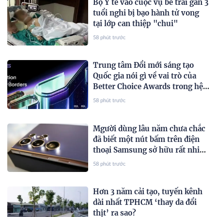
Bộ Y tế vào cuộc vụ bé trai gần 3
tuổi nghi bị bạo hành tử vong
tại lớp can thiệp "chui"
58 phút trước
Trung tâm Đổi mới sáng tạo
Quốc gia nói gì về vai trò của
Better Choice Awards trong hệ
sinh thái đổi mới sáng tạo quốc
58 phút trước
gia?
Mgười dùng lâu năm chưa chắc
đã biết một nút bấm trên điện
thoại Samsung sở hữu rất nhiều
tính năng ẩn
58 phút trước
Hơn 3 năm cải tạo, tuyến kênh
dài nhất TPHCM ‘thay da đổi
thịt’ ra sao?