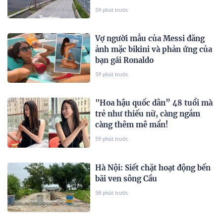
59 phút trước
Vợ người mẫu của Messi đăng
ảnh mặc bikini và phản ứng của
bạn gái Ronaldo
59 phút trước
"Hoa hậu quốc dân” 48 tuổi mà
trẻ như thiếu nữ, càng ngắm
càng thêm mê mẩn!
59 phút trước
Hà Nội: Siết chặt hoạt động bến
bãi ven sông Cầu
58 phút trước