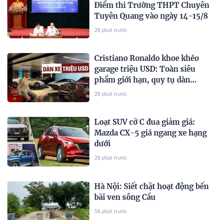
Điểm thi Trường THPT Chuyên
Tuyên Quang vào ngày 14-15/8
28 phút trước
Cristiano Ronaldo khoe khéo
garage triệu USD: Toàn siêu
phẩm giới hạn, quy tụ dàn
Bugatti và Ferrari đắt đỏ
28 phút trước
Loạt SUV cỡ C đua giảm giá:
Mazda CX-5 giá ngang xe hạng
dưới
28 phút trước
Hà Nội: Siết chặt hoạt động bến
bãi ven sông Cầu
58 phút trước