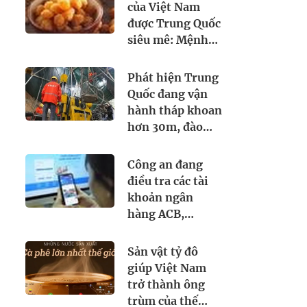
của Việt Nam
được Trung Quốc
siêu mê: Mệnh
danh là 'vương
giả chi quả', lên
Phát hiện Trung
cả máy bay đi
Quốc đang vận
quốc tế
hành tháp khoan
hơn 30m, đào
tìm dưới lòng đất
thứ cả thế giới
Công an đang
khao khát
điều tra các tài
khoản ngân
hàng ACB,
VPBank, Nam A
Bank,... sau đây:
Sản vật tỷ đô
Người từng phát
giúp Việt Nam
sinh giao dịch,
trở thành ông
chuyển tiền vào
trùm của thế