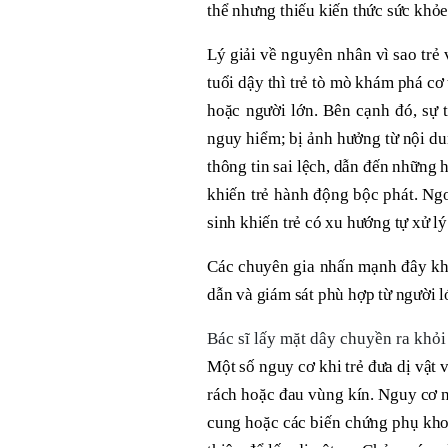
thể nhưng thiếu kiến thức sức khỏe
Lý giải về nguyên nhân vì sao trẻ 
tuổi dậy thì trẻ tò mò khám phá cơ
hoặc người lớn. Bên cạnh đó, sự t
nguy hiểm; bị ảnh hưởng từ nội du
thông tin sai lệch, dẫn đến những 
khiến trẻ hành động bộc phát. Ngo
sinh khiến trẻ có xu hướng tự xử l
Các chuyên gia nhấn mạnh đây khôn
dẫn và giám sát phù hợp từ người l
Bác sĩ lấy mặt dây chuyền ra khỏi
Một số nguy cơ khi trẻ đưa dị vật 
rách hoặc đau vùng kín. Nguy cơ n
cung hoặc các biến chứng phụ khoa