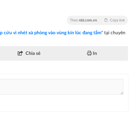
Theo
nld.com.vn
Copy link
ấp cứu vì nhét xà phòng vào vùng kín lúc đang tắm"
tại chuyên
Chia sẻ
In