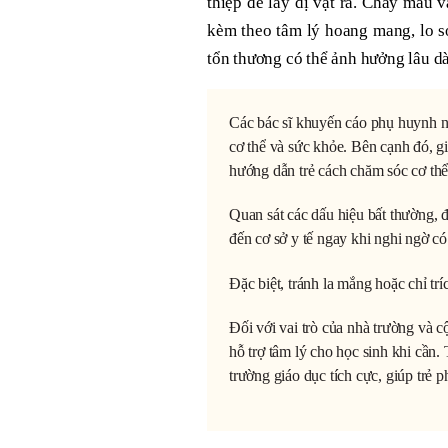
thiệp để lấy dị vật ra. Chảy máu 
kèm theo tâm lý hoang mang, lo s
tổn thương có thể ảnh hưởng lâu dà
Các bác sĩ khuyến cáo phụ huynh nê
cơ thể và sức khỏe. Bên cạnh đó, gi
hướng dẫn trẻ cách chăm sóc cơ thể
Quan sát các dấu hiệu bất thường, đặ
đến cơ sở y tế ngay khi nghi ngờ có 
Đặc biệt, tránh la mắng hoặc chỉ tr
Đối với vai trò của nhà trường và c
hỗ trợ tâm lý cho học sinh khi cầ
trường giáo dục tích cực, giúp trẻ ph