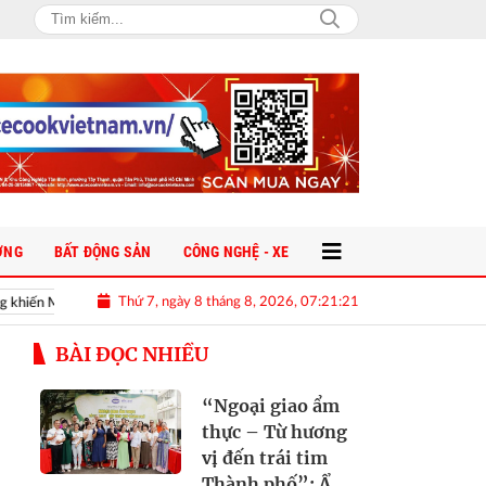
ỜNG
BẤT ĐỘNG SẢN
CÔNG NGHỆ - XE
Thứ 7, ngày 8 tháng 8, 2026, 07:21:22
 Mai Ngọc “phải lòng” ngay trên sóng livestream
Meta bị phạt 567 tri
BÀI ĐỌC NHIỀU
“Ngoại giao ẩm
thực – Từ hương
vị đến trái tim
Thành phố”: Ẩm