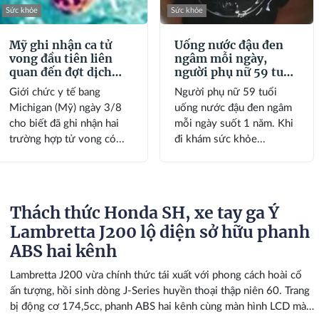
Sức khỏe
Sức khỏe
Mỹ ghi nhận ca tử
Uống nước đậu đen
vong đầu tiên liên
ngâm mỗi ngày,
quan đến đợt dịch
người phụ nữ 59 tuổi
Cyclospora
bất ngờ khi đi khám
Giới chức y tế bang
Người phụ nữ 59 tuổi
Michigan (Mỹ) ngày 3/8
uống nước đậu đen ngâm
cho biết đã ghi nhận hai
mỗi ngày suốt 1 năm. Khi
trường hợp tử vong có...
đi khám sức khỏe...
Thách thức Honda SH, xe tay ga Ý
Lambretta J200 lộ diện sở hữu phanh
ABS hai kênh
Lambretta J200 vừa chính thức tái xuất với phong cách hoài cổ
ấn tượng, hồi sinh dòng J-Series huyền thoại thập niên 60. Trang
bị động cơ 174,5cc, phanh ABS hai kênh cùng màn hình LCD màu,