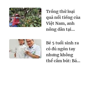
khẩn trương
giới: chiếm thị
trình báo
phần 18% toàn
Trồng thử loại
cầu, diện tích
quả nổi tiếng của
trồng hơn
Việt Nam, anh
700.000 ha
nông dân tại
Bangladesh
trúng lớn: Giá
Bé 5 tuổi sinh ra
bán hơn
có đủ ngón tay
200.000
nhưng không
đồng/kg, mỗi
thể cầm bút: Bác
năm thu hoạch 2
sĩ Việt "biến"
vụ
ngón trỏ thành
ngón cái và kết
quả bất ngờ