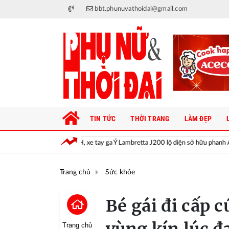
bbt.phunuvathoidai@gmail.com
TIN TỨC
THỜI TRANG
LÀM ĐẸP
h thức Honda SH, xe tay ga Ý Lambretta J200 lộ diện sở hữu phanh ABS hai kên
Trang chủ
Sức khỏe
Bé gái đi cấp 
Trang chủ