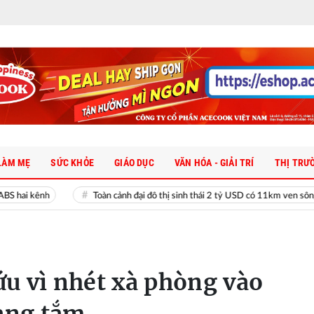
LÀM MẸ
SỨC KHỎE
GIÁO DỤC
VĂN HÓA - GIẢI TRÍ
THỊ TRƯ
h
Toàn cảnh đại đô thị sinh thái 2 tỷ USD có 11km ven sông khiến MC
cứu vì nhét xà phòng vào