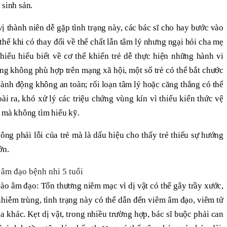
 sinh sản.
vị thành niên dễ gặp tình trạng này, các bác sĩ cho hay bước vào
 thể khi có thay đổi về thể chất lẫn tâm lý nhưng ngại hỏi cha mẹ
hiếu hiểu biết về cơ thể khiến trẻ dễ thực hiện những hành vi
ng không phù hợp trên mạng xã hội, một số trẻ có thể bắt chước
hành động không an toàn; rối loạn tâm lý hoặc căng thẳng có thể
ài ra, khó xử lý các triệu chứng vùng kín vì thiếu kiến thức vệ
ý mà không tìm hiểu kỹ.
g phải lỗi của trẻ mà là dấu hiệu cho thấy trẻ thiếu sự hướng
ớn.
 âm đạo bệnh nhi 5 tuổi
vào âm đạo: Tổn thương niêm mạc vì dị vật có thể gây trầy xước,
hiễm trùng, tình trạng này có thể dẫn đến viêm âm đạo, viêm tử
 khác. Kẹt dị vật, trong nhiều trường hợp, bác sĩ buộc phải can