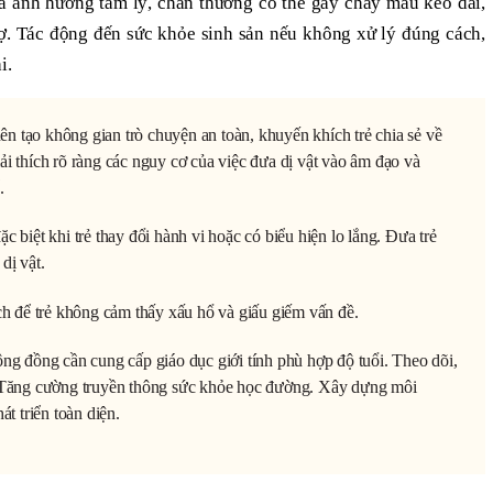
và ảnh hưởng tâm lý, chấn thương có thể gây chảy máu kéo dài,
ợ. Tác động đến sức khỏe sinh sản nếu không xử lý đúng cách,
i.
n tạo không gian trò chuyện an toàn, khuyến khích trẻ chia sẻ về
ải thích rõ ràng các nguy cơ của việc đưa dị vật vào âm đạo và
.
c biệt khi trẻ thay đổi hành vi hoặc có biểu hiện lo lắng. Đưa trẻ
dị vật.
ích để trẻ không cảm thấy xấu hổ và giấu giếm vấn đề.
ộng đồng cần cung cấp giáo dục giới tính phù hợp độ tuổi. Theo dõi,
n. Tăng cường truyền thông sức khỏe học đường. Xây dựng môi
át triển toàn diện.