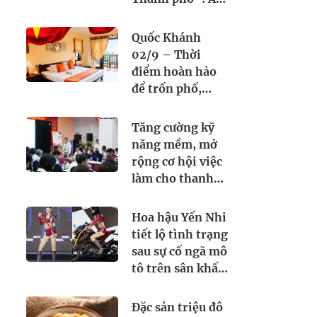
thực Việt Nam
kết nối tình hữu
Quốc Khánh
nghị quốc tế
02/9 – Thời
điểm hoàn hảo
để trốn phố,
chạm biển cùng
Seahorse Resort
Tăng cường kỹ
& Spa. Đặt lịch
năng mềm, mở
ngay hôm nay!
rộng cơ hội việc
làm cho thanh
thiếu niên
Hoa hậu Yến Nhi
tiết lộ tình trạng
sau sự cố ngã mô
tô trên sân khấu
Miss Grand
Vietnam 2026
Đặc sản triệu đô