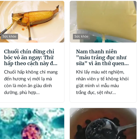
Sức khỏe
Sức khỏe
Chuối chín đừng chỉ
Nam thanh niên
bóc vỏ ăn ngay: Thử
"máu trắng đục như
hấp theo cách này để
sữa" vì ăn thứ quen
đổi vị và bổ sung
thuộc nhiều người
Chuối hấp không chỉ mang
Khi lấy máu xét nghiệm,
dinh dưỡng
mê
đến hương vị mới lạ mà
nhân viên y tế không khỏi
còn là món ăn giàu dinh
giật mình vì mẫu máu
dưỡng, phù hợp...
trắng đục, sệt như...