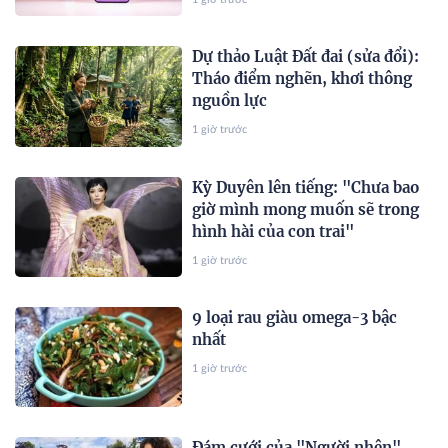
Dự thảo Luật Đất đai (sửa đổi):
Tháo điểm nghẽn, khơi thông
nguồn lực
1 giờ trước
Kỳ Duyên lên tiếng: "Chưa bao
giờ mình mong muốn sẽ trong
hình hài của con trai"
1 giờ trước
9 loại rau giàu omega-3 bậc
nhất
1 giờ trước
Đám cưới của "Người nhện"