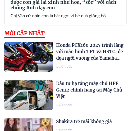
được con gái lai xinh như hoa, “sốc” với cách
chồng Anh dạy con
Chị Vân cứ nhìn con là bất ngờ, vì bé quá giống bố.
MỚI CẬP NHẬT
Honda PCX160 2027 trình làng
với màn hình TFT và HSTC, đe
dọa ngôi vương của Yamaha
NVX và Honda SH
1 giờ trước
Đầu tư hạ tầng máy chủ HPE
Gen12 chính hãng tại Máy Chủ
Việt
1 giờ trước
Shakira trẻ mãi không già
1 giờ trước