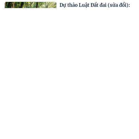
Dự thảo Luật Đất đai (sửa đổi):
Tháo điểm nghẽn, khơi thông
nguồn lực
1 giờ trước
Kỳ Duyên lên tiếng: "Chưa bao
giờ mình mong muốn sẽ trong
hình hài của con trai"
1 giờ trước
9 loại rau giàu omega-3 bậc
nhất
1 giờ trước
Đám cưới của "Người nhện"
Tom Holland - Zendaya: Chi 18