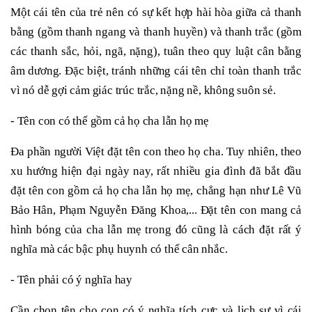
Một cái tên của trẻ nên có sự kết hợp hài hòa giữa cả thanh
bằng (gồm thanh ngang và thanh huyền) và thanh trắc (gồm
các thanh sắc, hỏi, ngã, nặng), tuân theo quy luật cân bằng
âm dương. Đặc biệt, tránh những cái tên chỉ toàn thanh trắc
vì nó dễ gợi cảm giác trúc trắc, nặng nề, không suôn sẻ.
- Tên con có thể gồm cả họ cha lẫn họ mẹ
Đa phần người Việt đặt tên con theo họ cha. Tuy nhiên, theo
xu hướng hiện đại ngày nay, rất nhiều gia đình đã bắt đầu
đặt tên con gồm cả họ cha lẫn họ mẹ, chẳng hạn như Lê Vũ
Bảo Hân, Phạm Nguyễn Đăng Khoa,... Đặt tên con mang cả
hình bóng của cha lẫn mẹ trong đó cũng là cách đặt rất ý
nghĩa mà các bậc phụ huynh có thể cân nhắc.
- Tên phải có ý nghĩa hay
Cần chọn tên cho con có ý nghĩa tích cực và lịch sự vì cái