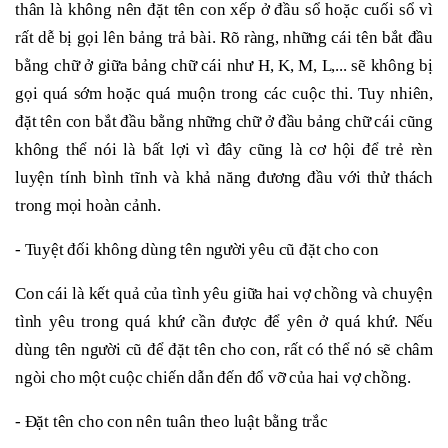
thân là không nên đặt tên con xếp ở đầu sổ hoặc cuối sổ vì
rất dễ bị gọi lên bảng trả bài. Rõ ràng, những cái tên bắt đầu
bằng chữ ở giữa bảng chữ cái như H, K, M, L,... sẽ không bị
gọi quá sớm hoặc quá muộn trong các cuộc thi. Tuy nhiên,
đặt tên con bắt đầu bằng những chữ ở đầu bảng chữ cái cũng
không thể nói là bất lợi vì đây cũng là cơ hội để trẻ rèn
luyện tính bình tĩnh và khả năng đương đầu với thử thách
trong mọi hoàn cảnh.
- Tuyệt đối không dùng tên người yêu cũ đặt cho con
Con cái là kết quả của tình yêu giữa hai vợ chồng và chuyện
tình yêu trong quá khứ cần được để yên ở quá khứ. Nếu
dùng tên người cũ để đặt tên cho con, rất có thể nó sẽ châm
ngòi cho một cuộc chiến dẫn đến đổ vỡ của hai vợ chồng.
- Đặt tên cho con nên tuân theo luật bằng trắc