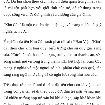
cực. Dù lựa chọn theo cách nào thì điều quan trọng nhất vẫn
là cái tên phù hợp với giới tính của trẻ, dễ sử dụng trong
cuộc sống và chứa đựng tình yêu thương của gia đình.
"Kim Cúc" là một cái tên đẹp, hiện đại và mang nhiều tầng ý
nghĩa tích cực.
Ý nghĩa của tên Kim Cúc xuất phát từ hai từ Hán Việt, "Kim"
đại diện cho kim loại quý, biểu trưng cho sự quý giá, sáng
sủa. "Cúc" là loài hoa cúc tượng trưng cho sự thanh cao, sức
sống mạnh mẽ và lòng trung thành. Khi kết hợp lại, Kim Cúc
mang ý nghĩa về một người sở hữu phẩm chất cao quý, tỏa
sáng rạng ngời như vàng và có nghị lực sống như hoa cúc.
Trên thực tế như đã nói ở trên, đặt tên cho con là việc quan
trọng bởi cái tên sẽ đi theo cuộc đời đứa trẻ mãi về sau này.
Có nhiều trường hợp trẻ xấu hổ khi đi học, gặp khó khăn khi
đi làm chỉ vì mang một cái tên quá đặc biệt, không được hay