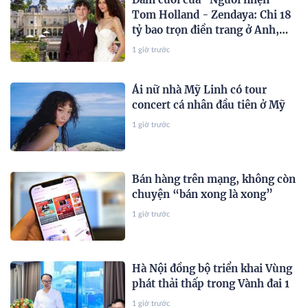
Tom Holland - Zendaya: Chi 18
tỷ bao trọn điền trang ở Anh,
còn dùng trực thăng đưa đón
1 giờ trước
dàn khách mời
Ái nữ nhà Mỹ Linh có tour
concert cá nhân đầu tiên ở Mỹ
1 giờ trước
Bán hàng trên mạng, không còn
chuyện “bán xong là xong”
1 giờ trước
Hà Nội đồng bộ triển khai Vùng
phát thải thấp trong Vành đai 1
1 giờ trước