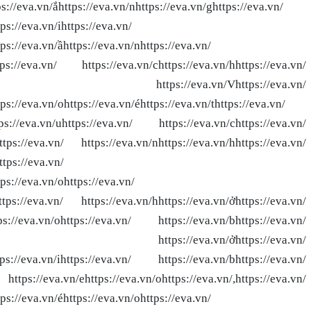
ps://eva.vn/ắhttps://eva.vn/nhttps://eva.vn/ghttps://eva.vn/
ps://eva.vn/ihttps://eva.vn/
tps://eva.vn/ầhttps://eva.vn/nhttps://eva.vn/
ttps://eva.vn/ https://eva.vn/chttps://eva.vn/hhttps://eva.vn/
 https://eva.vn/Vhttps://eva.vn/
ps://eva.vn/ohttps://eva.vn/éhttps://eva.vn/thttps://eva.vn/
ttps://eva.vn/uhttps://eva.vn/ https://eva.vn/chttps://eva.vn/
https://eva.vn/ https://eva.vn/nhttps://eva.vn/hhttps://eva.vn/
ttps://eva.vn/
tps://eva.vn/ohttps://eva.vn/
https://eva.vn/ https://eva.vn/hhttps://eva.vn/ởhttps://eva.vn/
ttps://eva.vn/ohttps://eva.vn/ https://eva.vn/bhttps://eva.vn/
://eva.vn/ https://eva.vn/ởhttps://eva.vn/
ttps://eva.vn/ihttps://eva.vn/ https://eva.vn/bhttps://eva.vn/
https://eva.vn/ehttps://eva.vn/ohttps://eva.vn/,https://eva.vn/
tps://eva.vn/éhttps://eva.vn/ohttps://eva.vn/