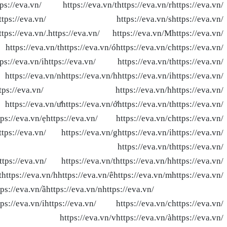
ttps://eva.vn/ https://eva.vn/thttps://eva.vn/rhttps://eva.vn/
.vn/ghttps://eva.vn/ https://eva.vn/shttps://eva.vn/
https://eva.vn/.https://eva.vn/ https://eva.vn/Mhttps://eva.vn/
https://eva.vn/thttps://eva.vn/óhttps://eva.vn/chttps://eva.vn/
ttps://eva.vn/ihttps://eva.vn/ https://eva.vn/thttps://eva.vn/
.vn/nhttps://eva.vn/hhttps://eva.vn/ihttps://eva.vn/
.vn/,https://eva.vn/ https://eva.vn/hhttps://eva.vn/
https://eva.vn/ưhttps://eva.vn/ớhttps://eva.vn/thttps://eva.vn/
ttps://eva.vn/ẹhttps://eva.vn/ https://eva.vn/chttps://eva.vn/
https://eva.vn/ https://eva.vn/ghttps://eva.vn/ihttps://eva.vn/
://eva.vn/ https://eva.vn/thttps://eva.vn/
https://eva.vn/ https://eva.vn/thttps://eva.vn/hhttps://eva.vn/
https://eva.vn/hhttps://eva.vn/êhttps://eva.vn/mhttps://eva.vn/
tps://eva.vn/ầhttps://eva.vn/nhttps://eva.vn/
ttps://eva.vn/ihttps://eva.vn/ https://eva.vn/chttps://eva.vn/
.vn/ https://eva.vn/vhttps://eva.vn/àhttps://eva.vn/