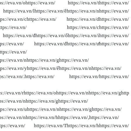
ttps://eva.vn/ohttps://eva.vn/ https://eva.vn/thttps://eva.vn/
https://eva.vn/lhttps://eva.vn/êhttps://eva.vn/nhttps://eva.vn/
ttps://eva.vn/chttps://eva.vn/ https://eva.vn/dhttps://eva.vn/
.vn/ghttps://eva.vn/ https://eva.vn/chttps://eva.vn/
https://eva.vn/đhttps://eva.vn/ốhttps://eva.vn/ihttps://eva.vn/
ttps://eva.vn/ https://eva.vn/đhttps://eva.vn/ưhttps://eva.vn/
ttps://eva.vn/
tps://eva.vn/nhttps://eva.vn/ghttps://eva.vn/
tps://eva.vn/yhttps://eva.vn/ếhttps://eva.vn/nhttps://eva.vn/
https://eva.vn/.https://eva.vn/ https://eva.vn/
https://eva.vn/
s://eva.vn/rhttps://eva.vn/ohttps://eva.vn/nhttps://eva.vn/ghttps
ps://eva.vn/nhttps://eva.vn/ghttps://eva.vn/
tps://eva.vn/uhttps://eva.vn/nhttps://eva.vn/ghttps://eva.vn/
ps://eva.vn/nhttps://eva.vn/hhttps://eva.vn/,https://eva.vn/
ttps://eva.vn/ https://eva.vn/Thttps://eva.vn/hhttps://eva.vn/