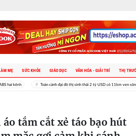
LÀM MẸ
SỨC KHỎE
GIÁO DỤC
VĂN HÓA - GIẢI TRÍ
THỊ TRƯ
h
Toàn cảnh đại đô thị sinh thái 2 tỷ USD có 11km ven sông khiến MC 
 áo tắm cắt xẻ táo bạo hút