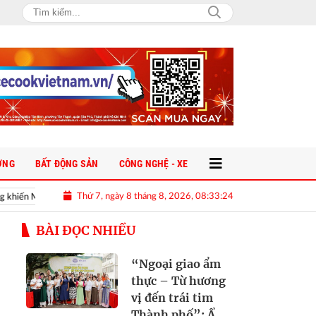
ỜNG
BẤT ĐỘNG SẢN
CÔNG NGHỆ - XE
Thứ 7, ngày 8 tháng 8, 2026, 08:33:25
Mai Ngọc “phải lòng” ngay trên sóng livestream
Meta bị phạt 567 triệ
BÀI ĐỌC NHIỀU
“Ngoại giao ẩm
thực – Từ hương
vị đến trái tim
Thành phố”: Ẩm