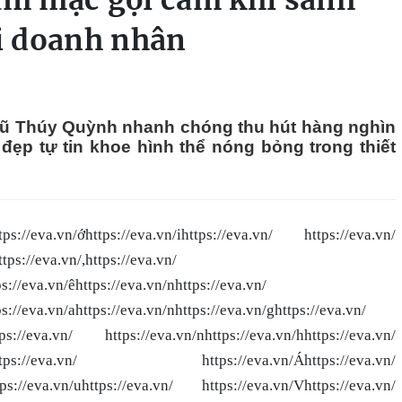
ăm mặc gợi cảm khi sánh
ai doanh nhân
Vũ Thúy Quỳnh nhanh chóng thu hút hàng nghìn
đẹp tự tin khoe hình thể nóng bỏng trong thiết
tps://eva.vn/ớhttps://eva.vn/ihttps://eva.vn/ https://eva.vn/
tps://eva.vn/,https://eva.vn/
ps://eva.vn/êhttps://eva.vn/nhttps://eva.vn/
ps://eva.vn/ahttps://eva.vn/nhttps://eva.vn/ghttps://eva.vn/
ttps://eva.vn/ https://eva.vn/nhttps://eva.vn/hhttps://eva.vn/
.vn/,https://eva.vn/ https://eva.vn/Áhttps://eva.vn/
ttps://eva.vn/uhttps://eva.vn/ https://eva.vn/Vhttps://eva.vn/