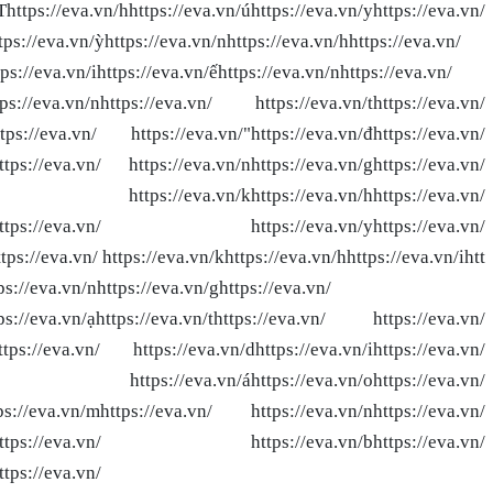
https://eva.vn/hhttps://eva.vn/úhttps://eva.vn/yhttps://eva.vn/
tps://eva.vn/ỳhttps://eva.vn/nhttps://eva.vn/hhttps://eva.vn/
ps://eva.vn/ihttps://eva.vn/ếhttps://eva.vn/nhttps://eva.vn/
ttps://eva.vn/nhttps://eva.vn/ https://eva.vn/thttps://eva.vn/
https://eva.vn/ https://eva.vn/"https://eva.vn/đhttps://eva.vn/
https://eva.vn/ https://eva.vn/nhttps://eva.vn/ghttps://eva.vn/
.vn/ https://eva.vn/khttps://eva.vn/hhttps://eva.vn/
.vn/ghttps://eva.vn/ https://eva.vn/yhttps://eva.vn/
tps://eva.vn/ https://eva.vn/khttps://eva.vn/hhttps://eva.vn/ihtt
ps://eva.vn/nhttps://eva.vn/ghttps://eva.vn/
ttps://eva.vn/ạhttps://eva.vn/thttps://eva.vn/ https://eva.vn/
https://eva.vn/ https://eva.vn/dhttps://eva.vn/ihttps://eva.vn/
.vn/ https://eva.vn/áhttps://eva.vn/ohttps://eva.vn/
ttps://eva.vn/mhttps://eva.vn/ https://eva.vn/nhttps://eva.vn/
.vn/ghttps://eva.vn/ https://eva.vn/bhttps://eva.vn/
ttps://eva.vn/