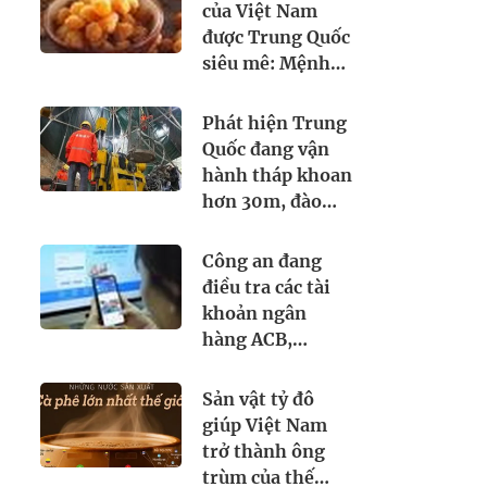
của Việt Nam
được Trung Quốc
siêu mê: Mệnh
danh là 'vương
giả chi quả', lên
Phát hiện Trung
cả máy bay đi
Quốc đang vận
quốc tế
hành tháp khoan
hơn 30m, đào
tìm dưới lòng đất
thứ cả thế giới
ps://eva.vn/
Công an đang
khao khát
điều tra các tài
khoản ngân
hàng ACB,
VPBank, Nam A
Bank,... sau đây:
Sản vật tỷ đô
Người từng phát
giúp Việt Nam
sinh giao dịch,
trở thành ông
chuyển tiền vào
trùm của thế