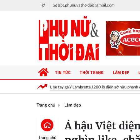
bbt.phunuvathoidai@gmail.com
TIN TỨC
THỜI TRANG
LÀM ĐẸP
h thức Honda SH, xe tay ga Ý Lambretta J200 lộ diện sở hữu phanh ABS hai kên
Trang chủ
Làm đẹp
Á hậu Việt diện
Trang chủ