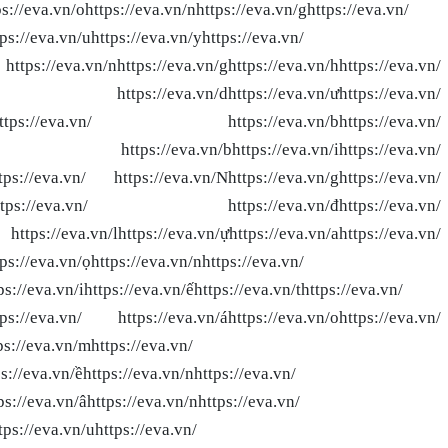
ps://eva.vn/ohttps://eva.vn/nhttps://eva.vn/ghttps://eva.vn/
tps://eva.vn/uhttps://eva.vn/yhttps://eva.vn/
https://eva.vn/nhttps://eva.vn/ghttps://eva.vn/hhttps://eva.vn/
://eva.vn/dhttps://eva.vn/ưhttps://eva.vn/
.vn/ghttps://eva.vn/ https://eva.vn/bhttps://eva.vn/
.vn/ https://eva.vn/bhttps://eva.vn/ihttps://eva.vn/
https://eva.vn/ https://eva.vn/Nhttps://eva.vn/ghttps://eva.vn/
.vn/ihttps://eva.vn/ https://eva.vn/đhttps://eva.vn/
https://eva.vn/lhttps://eva.vn/ựhttps://eva.vn/ahttps://eva.vn/
tps://eva.vn/ọhttps://eva.vn/nhttps://eva.vn/
ps://eva.vn/ihttps://eva.vn/ếhttps://eva.vn/thttps://eva.vn/
ttps://eva.vn/ https://eva.vn/áhttps://eva.vn/ohttps://eva.vn/
tps://eva.vn/mhttps://eva.vn/
ps://eva.vn/ềhttps://eva.vn/nhttps://eva.vn/
ps://eva.vn/âhttps://eva.vn/nhttps://eva.vn/
tps://eva.vn/uhttps://eva.vn/