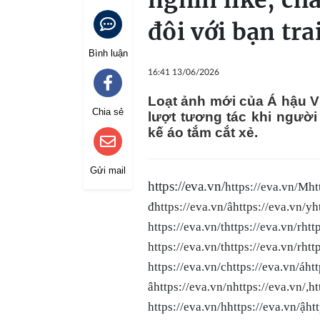
nghìn like, ch
đôi với bạn tr
Bình luận
16:41 13/06/2026
Loạt ảnh mới của Á hậu 
Chia sẻ
lượt tương tác khi người 
kế áo tắm cắt xẻ.
Gửi mail
https://eva.vn/
https://eva.vn/Mht
đhttps://eva.vn/âhttps://eva.vn/yht
https://eva.vn/thttps://eva.vn/rhtt
https://eva.vn/thttps://eva.vn/rhtt
https://eva.vn/chttps://eva.vn/áh
âhttps://eva.vn/nhttps://eva
https://eva.vn/hhttps://eva.vn/ậh