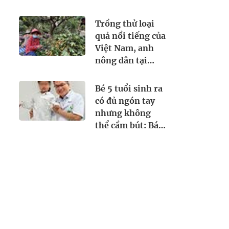
khẩn trương
giới: chiếm thị
trình báo
phần 18% toàn
Trồng thử loại
cầu, diện tích
quả nổi tiếng của
trồng hơn
Việt Nam, anh
700.000 ha
nông dân tại
Bangladesh
trúng lớn: Giá
Bé 5 tuổi sinh ra
bán hơn
có đủ ngón tay
200.000
nhưng không
đồng/kg, mỗi
thể cầm bút: Bác
năm thu hoạch 2
sĩ Việt "biến"
vụ
ngón trỏ thành
ngón cái và kết
quả bất ngờ