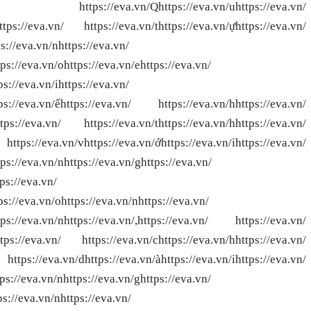
.vn/ https://eva.vn/Qhttps://eva.vn/uhttps://eva.vn/
https://eva.vn/ https://eva.vn/thttps://eva.vn/ựhttps://eva.vn/
ps://eva.vn/nhttps://eva.vn/
tps://eva.vn/ohttps://eva.vn/ehttps://eva.vn/
ps://eva.vn/ihttps://eva.vn/
ttps://eva.vn/ếhttps://eva.vn/ https://eva.vn/hhttps://eva.vn/
https://eva.vn/ https://eva.vn/thttps://eva.vn/hhttps://eva.vn/
.vn/vhttps://eva.vn/ớhttps://eva.vn/ihttps://eva.vn/
tps://eva.vn/nhttps://eva.vn/ghttps://eva.vn/
ps://eva.vn/
ps://eva.vn/ohttps://eva.vn/nhttps://eva.vn/
ttps://eva.vn/nhttps://eva.vn/,https://eva.vn/ https://eva.vn/
https://eva.vn/ https://eva.vn/chttps://eva.vn/hhttps://eva.vn/
https://eva.vn/dhttps://eva.vn/àhttps://eva.vn/ihttps://eva.vn/
tps://eva.vn/nhttps://eva.vn/ghttps://eva.vn/
ps://eva.vn/nhttps://eva.vn/