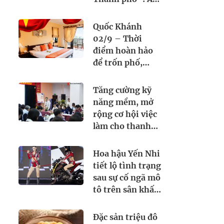
thực Việt Nam
kết nối tình hữu
Quốc Khánh
nghị quốc tế
02/9 – Thời
điểm hoàn hảo
để trốn phố,
chạm biển cùng
Seahorse Resort
Tăng cường kỹ
& Spa. Đặt lịch
năng mềm, mở
ngay hôm nay!
rộng cơ hội việc
làm cho thanh
thiếu niên
Hoa hậu Yến Nhi
tiết lộ tình trạng
sau sự cố ngã mô
tô trên sân khấu
Miss Grand
Vietnam 2026
Đặc sản triệu đô