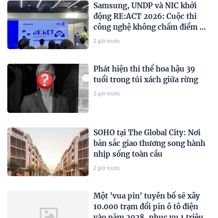
Samsung, UNDP và NIC khởi
động RE:ACT 2026: Cuộc thi
công nghệ không chấm điểm AI,
mà chấm khả năng giải quyết
2 giờ trước
vấn đề xã hội
Phát hiện thi thể hoa hậu 39
tuổi trong túi xách giữa rừng
2 giờ trước
SOHO tại The Global City: Nơi
bản sắc giao thương song hành
nhịp sống toàn cầu
2 giờ trước
Một 'vua pin' tuyên bố sẽ xây
10.000 trạm đổi pin ô tô điện
vào năm 2028, phục vụ 1 triệu