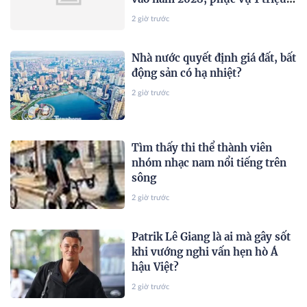
xe mỗi ngày chỉ với 3 phút
2 giờ trước
Nhà nước quyết định giá đất, bất
động sản có hạ nhiệt?
2 giờ trước
Tìm thấy thi thể thành viên
nhóm nhạc nam nổi tiếng trên
sông
2 giờ trước
Patrik Lê Giang là ai mà gây sốt
khi vướng nghi vấn hẹn hò Á
hậu Việt?
2 giờ trước