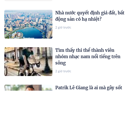
Nhà nước quyết định giá đất, bất
động sản có hạ nhiệt?
2 giờ trước
Tìm thấy thi thể thành viên
nhóm nhạc nam nổi tiếng trên
sông
2 giờ trước
Patrik Lê Giang là ai mà gây sốt
khi vướng nghi vấn hẹn hò Á
hậu Việt?
2 giờ trước
"Hoa hậu nghèo nhất Việt Nam"