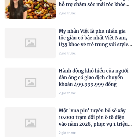
hỗ trợ chăm sóc mái tóc khỏe
đẹp từ bên trong
2 giờ trước
Mỹ nhân Việt là phu nhân gia
tộc giàu có bậc nhất Việt Nam,
U35 khoe vẻ trẻ trung với style
Hè sành điệu
2 giờ trước
Hành động khó hiểu của người
đàn ông có giao dịch chuyển
khoản 499.999.999 đồng
2 giờ trước
Một 'vua pin' tuyên bố sẽ xây
10.000 trạm đổi pin ô tô điện
vào năm 2028, phục vụ 1 triệu
xe mỗi ngày chỉ với 3 phút
2 giờ trước