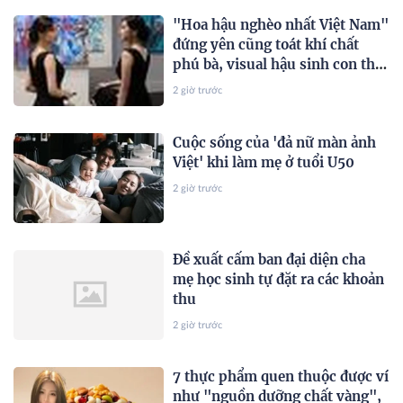
"Hoa hậu nghèo nhất Việt Nam"
đứng yên cũng toát khí chất
phú bà, visual hậu sinh con thứ
2 gây chú ý
2 giờ trước
Cuộc sống của 'đả nữ màn ảnh
Việt' khi làm mẹ ở tuổi U50
2 giờ trước
Đề xuất cấm ban đại diện cha
mẹ học sinh tự đặt ra các khoản
thu
2 giờ trước
7 thực phẩm quen thuộc được ví
như "nguồn dưỡng chất vàng",