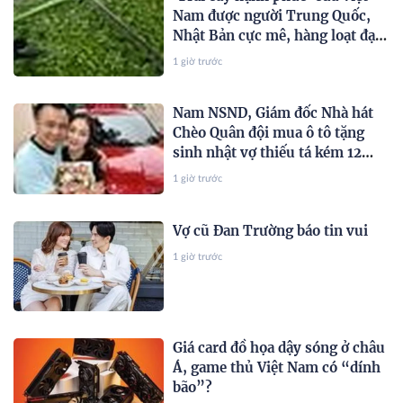
Nam được người Trung Quốc,
Nhật Bản cực mê, hàng loạt đại
gia chạy đua mở rộng diện tích
1 giờ trước
Nam NSND, Giám đốc Nhà hát
Chèo Quân đội mua ô tô tặng
sinh nhật vợ thiếu tá kém 12
tuổi
1 giờ trước
Vợ cũ Đan Trường báo tin vui
1 giờ trước
Giá card đồ họa dậy sóng ở châu
Á, game thủ Việt Nam có “dính
bão”?