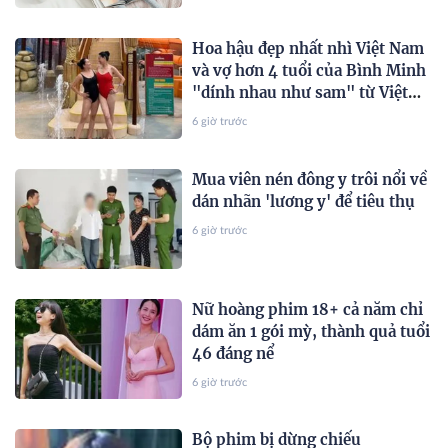
Hoa hậu đẹp nhất nhì Việt Nam
và vợ hơn 4 tuổi của Bình Minh
"dính nhau như sam" từ Việt
Nam sang Mỹ
6 giờ trước
Mua viên nén đông y trôi nổi về
dán nhãn 'lương y' để tiêu thụ
6 giờ trước
Nữ hoàng phim 18+ cả năm chỉ
dám ăn 1 gói mỳ, thành quả tuổi
46 đáng nể
6 giờ trước
Bộ phim bị dừng chiếu