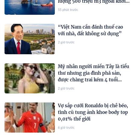
lượng 500 triệu m3 ngoài khơi
Việt Nam
55 phút trước
“Việt Nam cần đánh thuế cao
với nhà, đất không sử dụng”
2 giờ trước
Mỹ nhân người miền Tây là tiểu
thư nhưng gia đình phá sản,
được chàng trai kém 4 tuổi
mang 20 cây vàng hỏi cưới
2 giờ trước
Vợ sắp cưới Ronaldo bị chê béo,
tình cũ tung ảnh khoe body top
0,01% thế giới
6 giờ trước