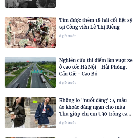
Tìm được thêm 18 hài cốt liệt sỹ
tại Công viên Lê Thị Riêng
6 giờ trước
Nghiên cứu thí điểm làn vượt xe
ở cao tốc Hà Nội - Hải Phòng,
Cầu Giẽ - Cao Bồ
6 giờ trước
Không lo "nuốt dáng": 4 mẫu
áo khoác dáng ngắn cho mùa
Thu giúp chị em U30 trông cao
ráo, trẻ hơn 5 tuổi
6 giờ trước