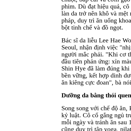
phim. Dù đạt hiệu quả, cô
làn da trở nên khô và mệt
pháp, duy trì ăn uống kho
bột tinh chế và đồ ngọt.
Bác sĩ da liễu Lee Hae Wo
Seoul, nhận định việc "nhị
người mắc phải. "Khi cơ th
đầu tiên phản ứng: xỉn màu
Shin Hye đã làm đúng khi
bền vững, kết hợp dinh dư
ăn kiêng cực đoan", bà nói
Dưỡng da bằng thói quen
Song song với chế độ ăn, P
kỷ luật. Cô cố gắng ngủ tr
mỗi ngày và tránh ăn sau 
cũng duy trì tập yoga, pil