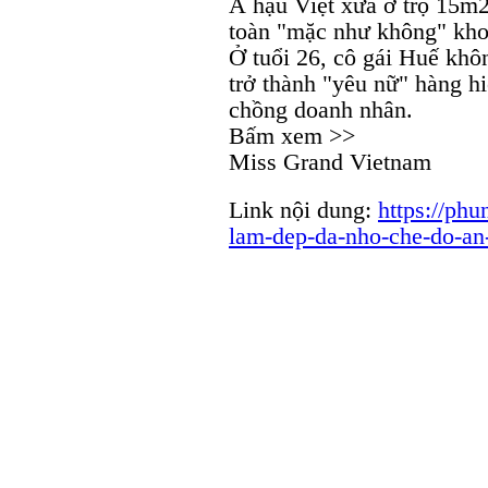
Á hậu Việt xưa ở trọ 15m2
toàn "mặc như không" kho
Ở tuổi 26, cô gái Huế khô
trở thành "yêu nữ" hàng h
chồng doanh nhân.
Bấm xem >>
Miss Grand Vietnam
Link nội dung:
https://ph
lam-dep-da-nho-che-do-an