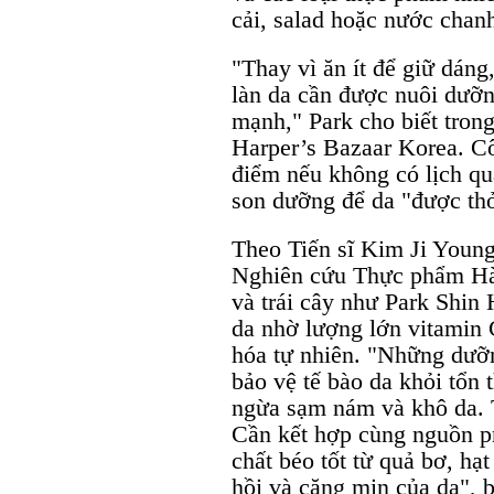
cải, salad hoặc nước chanh
"Thay vì ăn ít để giữ dáng
làn da cần được nuôi dưỡn
mạnh," Park cho biết trong
Harper’s Bazaar Korea. Cô
điểm nếu không có lịch q
son dưỡng để da "được thở
Theo Tiến sĩ Kim Ji Young
Nghiên cứu Thực phẩm Hàn
và trái cây như Park Shin 
da nhờ lượng lớn vitamin 
hóa tự nhiên. "Những dưỡn
bảo vệ tế bào da khỏi tổn
ngừa sạm nám và khô da. T
Cần kết hợp cùng nguồn pro
chất béo tốt từ quả bơ, hạt
hồi và căng mịn của da", b